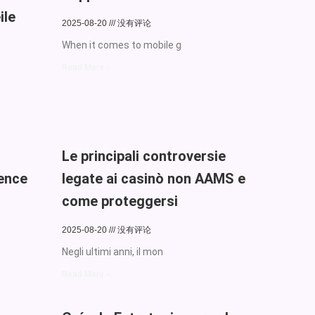
ile
2025-08-20
没有评论
When it comes to mobile g
Read More »
Le principali controversie
ience
legate ai casinò non AAMS e
come proteggersi
2025-08-20
没有评论
Negli ultimi anni, il mon
Read More »