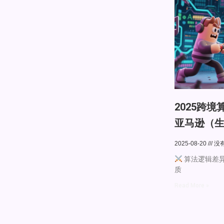
2025跨境算
亚马逊（
2025-08-20
没
算法逻辑差异
质
Read More »