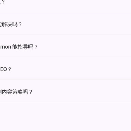
化？
 能解决吗？
mon 能指导吗？
EO？
规划内容策略吗？