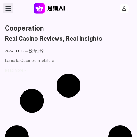
Cooperation
Real Casino Reviews, Real Insights
2024-09-12
没有评论
Lanista Casino’s mobile e
Read More »