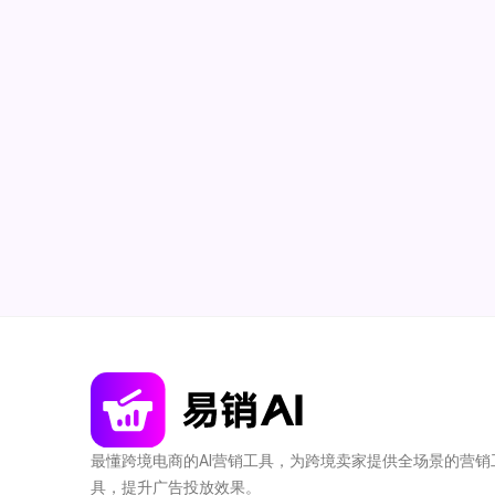
最懂跨境电商的AI营销工具，为跨境卖家提供全场景的营销
具，提升广告投放效果。