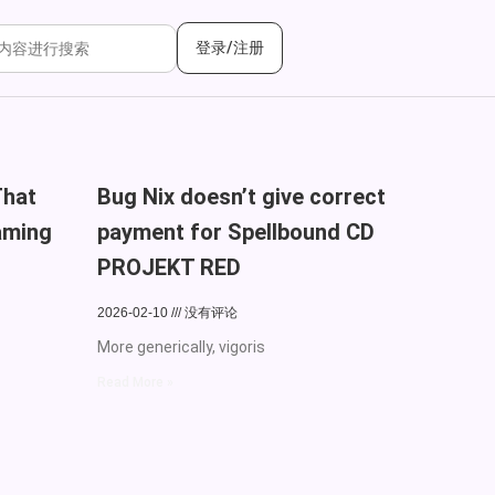
登录/注册
That
Bug Nix doesn’t give correct
aming
payment for Spellbound CD
PROJEKT RED
2026-02-10
没有评论
More generically, vigoris
Read More »