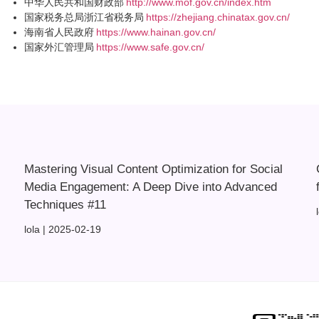
中华人民共和国财政部
http://www.mof.gov.cn/index.htm
国家税务总局浙江省税务局
https://zhejiang.chinatax.gov.cn/
海南省人民政府
https://www.hainan.gov.cn/
国家外汇管理局
https://www.safe.gov.cn/
Mastering Visual Content Optimization for Social
Media Engagement: A Deep Dive into Advanced
Techniques #11
lola
2025-02-19