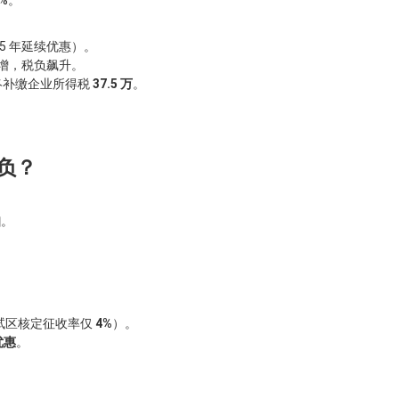
25 年延续优惠）。
增，税负飙升。
终补缴企业所得税
37.5 万
。
负？
扣
。
试区核定征收率仅
4%
）。
优惠
。