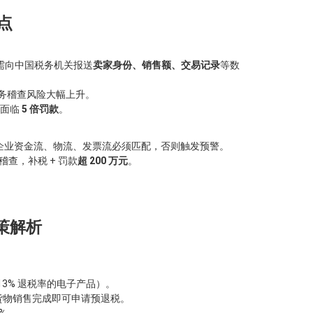
点
台）需向中国税务机关报送
卖家身份、销售额、交易记录
等数
务稽查风险大幅上升。
能面临
5 倍罚款
。
企业资金流、物流、发票流必须匹配，否则触发预警。
稽查，补税 + 罚款
超 200 万元
。
政策解析
3% 退税率的电子产品）。
货物销售完成即可申请预退税。
0%。