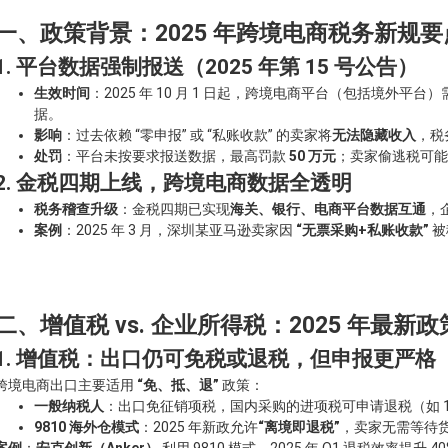
一、政策背景：2025 年跨境电商税务新规要
1. 平台数据强制报送（2025 年第 15 号公告）
生效时间
：2025 年 10 月 1 日起，跨境电商平台（包括境外平
据。
影响
：过去依赖 “零申报” 或 “私账收款” 的卖家将
无法隐藏收入
，税
处罚
：平台未按要求报送数据，最高罚款
50 万元
；卖家偷逃税可
2. 金税四期上线，跨境电商数据全透明
税务稽查升级
：金税四期已实现
海关、银行、电商平台数据互通
，
案例
：2025 年 3 月，深圳某亚马逊卖家因
“无票采购+私账收款”
被
二、增值税 vs. 企业所得税：2025 年最新
1. 增值税：出口仍可免税或退税，但申报更严格
跨境电商出口主要适用
“免、抵、退”
政策：
一般纳税人
：出口免征销项税，国内采购的进项税可申请退税（如 1
9810 海外仓模式
：2025 年新政允许
“离境即退税”
，卖家无需等待
案例
：
安克创新（Anker）
利用 9810 模式，2025 年 Q1 退税效率提升 4