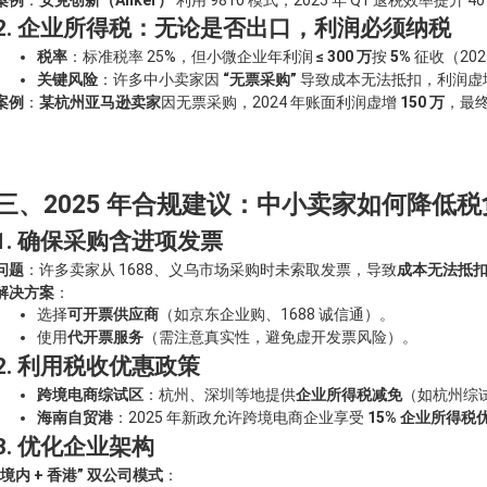
2. 企业所得税：无论是否出口，利润必须纳税
税率
：标准税率 25%，但小微企业年利润
≤ 300 万
按
5%
征收（20
关键风险
：许多中小卖家因
“无票采购”
导致成本无法抵扣，利润虚
案例
：
某杭州亚马逊卖家
因无票采购，2024 年账面利润虚增
150 万
，最
三、2025 年合规建议：中小卖家如何降低税
1. 确保采购含进项发票
问题
：许多卖家从 1688、义乌市场采购时未索取发票，导致
成本无法抵
解决方案
：
选择
可开票供应商
（如京东企业购、1688 诚信通）。
使用
代开票服务
（需注意真实性，避免虚开发票风险）。
2. 利用税收优惠政策
跨境电商综试区
：杭州、深圳等地提供
企业所得税减免
（如杭州综
海南自贸港
：2025 年新政允许跨境电商企业享受
15% 企业所得税
3. 优化企业架构
“境内 + 香港” 双公司模式
：