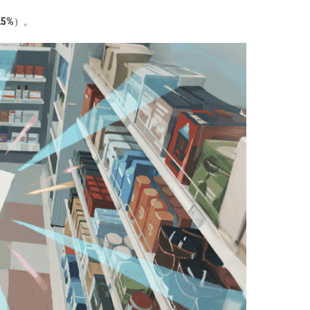
25%
）。