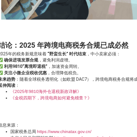
结论：2025 年跨境电商税务合规已成必然
2025年的税务新规意味着
“野蛮生长” 时代结束
，中小卖家必须：
确保进项发票合规
，避免利润虚增。
利用9810“离境即退税”
，加速资金周转。
关注小微企业税收优惠
，合理降低税负。
未来趋势
：随着全球税务透明化（如欧盟 DAC7），跨境电商税务合规将
延伸阅读
：
《2025年9810海外仓退税新政详解》
《金税四期下，跨境电商如何避免稽查？》
信息来源：
国家税务总局
https://www.chinatax.gov.cn/