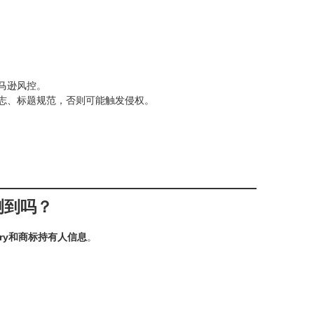
马逊风控。
志、标题规范，否则可能触发侵权。
测到吗？
stry和商标持有人信息
。