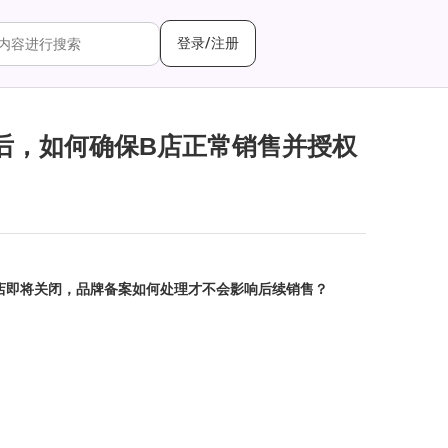
登录/注册
后，如何确保B店正常销售并授权
店即将关闭，品牌备案如何处理才不会影响后续销售？