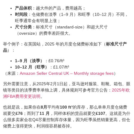
产品体积
：越大件的产品，费用越高；
时间段
：仓储费在淡季（1–9 月）和旺季（10–12 月）不同，
旺季通常会有明显上涨；
尺寸分类
：标准尺寸（standard-size）和超大尺寸
（oversize）的费率差距很大。
举个例子：在英国站，2025 年的月度仓储费标准如下（
标准尺寸产
品
）：
1–9 月（淡季）
：£0.76/ft³
10–12 月（旺季）
：£1.07/ft³
（来源：
Amazon Seller Central UK – Monthly storage fees
）
另外需要注意，从2025年2月1日起，亚马逊对服装、鞋靴、箱包、眼
镜等类目的淡季费率单独上调，具体规则可参考官方公告：
2025年欧
洲FBA费用变更说明
。
也就是说，如果你在
8月
平均有
100 ft³
的库存，那么单单月度仓储费
就要交
£76
；而到了
11 月
，同样体积的货品就要交
£107
。这就是为什
么很多卖家会在Q4尽量控制库存体量，因为旺季虽然销量更高，但仓
储费上涨得更快，利润很容易被吞掉。