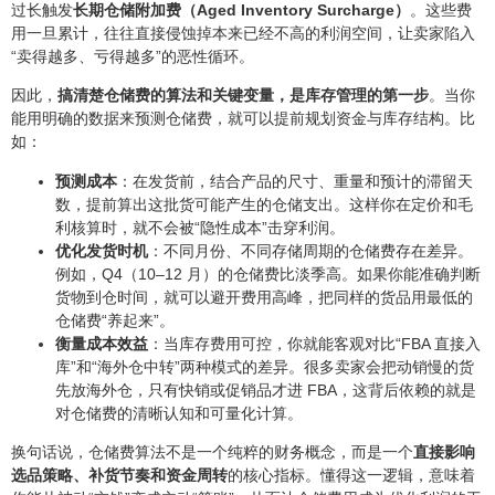
过长触发
长期仓储附加费（Aged Inventory Surcharge）
。这些费
用一旦累计，往往直接侵蚀掉本来已经不高的利润空间，让卖家陷入
“卖得越多、亏得越多”的恶性循环。
因此，
搞清楚仓储费的算法和关键变量，是库存管理的第一步
。当你
能用明确的数据来预测仓储费，就可以提前规划资金与库存结构。比
如：
预测成本
：在发货前，结合产品的尺寸、重量和预计的滞留天
数，提前算出这批货可能产生的仓储支出。这样你在定价和毛
利核算时，就不会被“隐性成本”击穿利润。
优化发货时机
：不同月份、不同存储周期的仓储费存在差异。
例如，Q4（10–12 月）的仓储费比淡季高。如果你能准确判断
货物到仓时间，就可以避开费用高峰，把同样的货品用最低的
仓储费“养起来”。
衡量成本效益
：当库存费用可控，你就能客观对比“FBA 直接入
库”和“海外仓中转”两种模式的差异。很多卖家会把动销慢的货
先放海外仓，只有快销或促销品才进 FBA，这背后依赖的就是
对仓储费的清晰认知和可量化计算。
换句话说，仓储费算法不是一个纯粹的财务概念，而是一个
直接影响
选品策略、补货节奏和资金周转
的核心指标。懂得这一逻辑，意味着