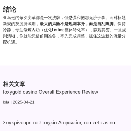
结论
亚马逊的每次变革都是一次洗牌，但恐慌和抱怨无济于事。面对标题
新规的灰度测试期，
最大的风险不是规则本身，而是自乱阵脚
。保持
冷静，专注修炼内功（优化Listing整体转化率），静观其变。一旦规
则清晰，你就能凭借前期准备，率先完成调整，抓住这波新的流量分
配机遇。
相关文章
foxygold casino
Overall Experience Review
lola
2025-04-21
Συγκρίνουμε τα Στοιχεία Ασφαλείας του zet casino