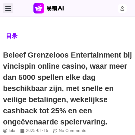
目录
Beleef Grenzeloos Entertainment bij
vincispin online casino, waar meer
dan 5000 spellen elke dag
beschikbaar zijn, met snelle en
veilige betalingen, wekelijkse
cashback tot 25% en een
ongeëvenaarde spelervaring.
lola
2025-01-16
No Comments