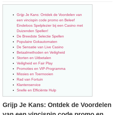
Grijp Je Kans: Ontdek de Voordelen van
een vincispin code promo en Beleef
Eindeloos Spelplezier bij een Casino met
Duizenden Spellen!
De Breedste Selectie Spellen
Populaire Gokautomaten
De Sensatie van Live Casino
Betaalmethoden en Veiligheid
Storten en Uitbetalen
Veiligheid en Fair Play
Promoties en VIP-Programma
Missies en Toernooien
Rad van Fortuin
Klantenservice
Snelle en Efficiënte Hulp
Grijp Je Kans: Ontdek de Voordelen
van een vincispin code promo en