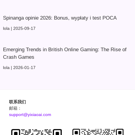
Spinanga opinie 2026: Bonus, wypłaty i test POCA
lola
2025-09-17
Emerging Trends in British Online Gaming: The Rise of
Crash Games
lola
2026-01-17
联系我们
邮箱：
support@yixiaoai.com