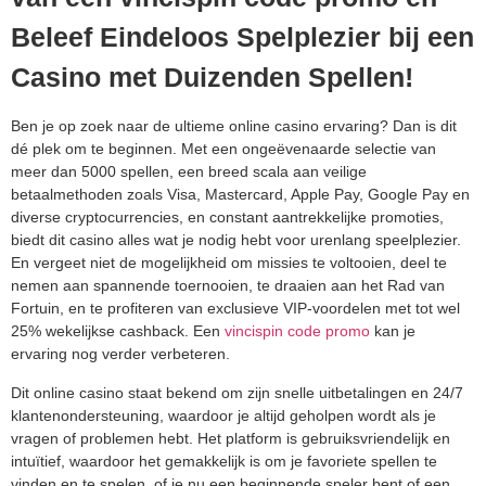
Beleef Eindeloos Spelplezier bij een
Casino met Duizenden Spellen!
Ben je op zoek naar de ultieme online casino ervaring? Dan is dit
dé plek om te beginnen. Met een ongeëvenaarde selectie van
meer dan 5000 spellen, een breed scala aan veilige
betaalmethoden zoals Visa, Mastercard, Apple Pay, Google Pay en
diverse cryptocurrencies, en constant aantrekkelijke promoties,
biedt dit casino alles wat je nodig hebt voor urenlang speelplezier.
En vergeet niet de mogelijkheid om missies te voltooien, deel te
nemen aan spannende toernooien, te draaien aan het Rad van
Fortuin, en te profiteren van exclusieve VIP-voordelen met tot wel
25% wekelijkse cashback. Een
vincispin code promo
kan je
ervaring nog verder verbeteren.
Dit online casino staat bekend om zijn snelle uitbetalingen en 24/7
klantenondersteuning, waardoor je altijd geholpen wordt als je
vragen of problemen hebt. Het platform is gebruiksvriendelijk en
intuïtief, waardoor het gemakkelijk is om je favoriete spellen te
vinden en te spelen, of je nu een beginnende speler bent of een