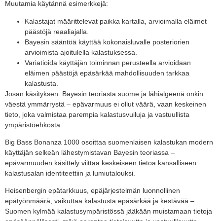
Muutamia käytännä esimerkkejä:
Kalastajat määrittelevat paikka kartalla, arvioimalla eläimet
päästöjä reaaliajalla.
Bayesin sääntöä käyttää kokonaisluvalle posteriorien
arvioimista ajoitulella kalastuksessa.
Variatioida käyttäjän toiminnan perusteella arvioidaan
eläimen päästöjä epäsärkää mahdollisuuden tarkkaa
kalastusta.
Josan käsityksen: Bayesin teoriasta suome ja lähialgeenä onkin
väestä ymmärrystä – epävarmuus ei ollut väärä, vaan keskeinen
tieto, joka valmistaa parempia kalastusvuiluja ja vastuullista
ympäristöehkosta.
Big Bass Bonanza 1000 osoittaa suomenlaisen kalastukan modern
käyttäjän selkeän lähestymistavan Bayesin teoriassa –
epävarmuuden käsittely viittaa keskeiseen tietoa kansalliseen
kalastusalan identiteettiin ja lumiutalouksi.
Heisenbergin epätarkkuus, epäjärjestelmän luonnollinen
epätyönmäärä, vaikuttaa kalastusta epäsärkää ja kestävää –
Suomen kylmää kalastusympäristössä jääkään muistamaan tietoja