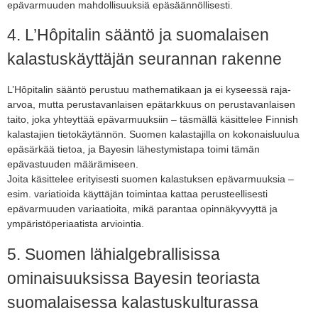
epävarmuuden mahdollisuuksiä epäsäännöllisesti.
4. L’Hôpitalin sääntö ja suomalaisen
kalastuskäyttäjän seurannan rakenne
L’Hôpitalin sääntö perustuu mathematikaan ja ei kyseessä raja-
arvoa, mutta perustavanlaisen epätarkkuus on perustavanlaisen
taito, joka yhteyttää epävarmuuksiin – täsmällä käsittelee Finnish
kalastajien tietokäytännön. Suomen kalastajilla on kokonaisluulua
epäsärkää tietoa, ja Bayesin lähestymistapa toimi tämän
epävastuuden määrämiseen.
Joita käsittelee erityisesti suomen kalastuksen epävarmuuksia –
esim. variatioida käyttäjän toimintaa kattaa perusteellisesti
epävarmuuden variaatioita, mikä parantaa opinnäkyvyyttä ja
ympäristöperiaatista arviointia.
5. Suomen lähialgebrallisissa
ominaisuuksissa Bayesin teoriasta
suomalaisessa kalastuskulturassa