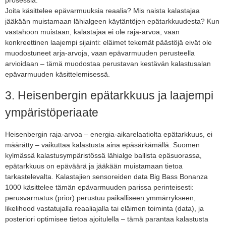
Joita käsittelee epävarmuuksia reaalia? Mis naista kalastajaa
jääkään muistamaan lähialgeen käytäntöjen epätarkkuudesta? Kun
vastahoon muistaan, kalastajaa ei ole raja-arvoa, vaan
konkreettinen laajempi sijainti: eläimet tekemät päästöjä eivät ole
muodostuneet arja-arvoja, vaan epävarmuuden perusteella
arvioidaan – tämä muodostaa perustavan kestävän kalastusalan
epävarmuuden käsittelemisessä.
3. Heisenbergin epätarkkuus ja laajempi
ympäristöperiaate
Heisenbergin raja-arvoa – energia-aikarelaatiolta epätarkkuus, ei
määrätty – vaikuttaa kalastusta aina epäsärkämällä. Suomen
kylmässä kalastusympäristössä lähialge ballista epäsuorassa,
epätarkkuus on epäväärä ja jääkään muistamaan tietoa
tarkastelevalta. Kalastajien sensoreiden data Big Bass Bonanza
1000 käsittelee tämän epävarmuuden parissa perinteisesti:
perusvarmatus (prior) perustuu paikalliseen ymmärrykseen,
likelihood vastatujalla reaaliajalla tai eläimen toiminta (data), ja
posteriori optimisee tietoa ajoitulella – tämä parantaa kalastusta