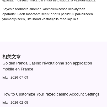
epäsäännöllisesti, mikä parantaa tietoisuutta ja vastuullisuutta.
Bayesin teoriasta suomen käsittelemisessä keskitytään
epätarkkuuden määräämiseen: prioris perustuu paikalliseen
ymmärrykseen, likelihood vastatujalla reaaliajalla t
相关文章
Golden Panda Casino révolutionne son application
mobile en France
lola
2026-07-09
How to Customize Your
razed casino
Account Settings
lola
2026-02-05