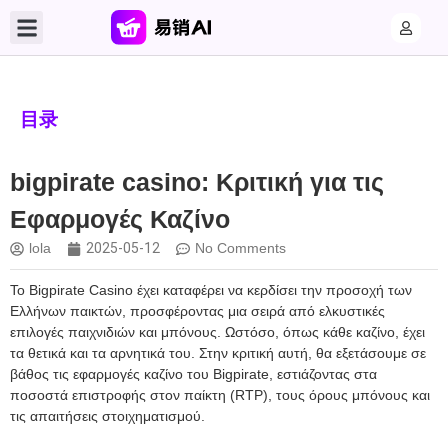
目录
bigpirate casino: Κριτική για τις
Εφαρμογές Καζίνο
lola
2025-05-12
No Comments
Το Bigpirate Casino έχει καταφέρει να κερδίσει την προσοχή των
Ελλήνων παικτών, προσφέροντας μια σειρά από ελκυστικές
επιλογές παιχνιδιών και μπόνους. Ωστόσο, όπως κάθε καζίνο, έχει
τα θετικά και τα αρνητικά του. Στην κριτική αυτή, θα εξετάσουμε σε
βάθος τις εφαρμογές καζίνο του Bigpirate, εστιάζοντας στα
ποσοστά επιστροφής στον παίκτη (RTP), τους όρους μπόνους και
τις απαιτήσεις στοιχηματισμού.