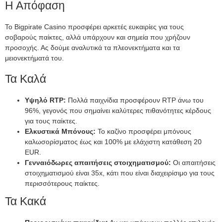
Η Απόφαση
Το Bigpirate Casino προσφέρει αρκετές ευκαιρίες για τους
σοβαρούς παίκτες, αλλά υπάρχουν και σημεία που χρήζουν
προσοχής. Ας δούμε αναλυτικά τα πλεονεκτήματα και τα
μειονεκτήματά του.
Τα Καλά
Υψηλό RTP:
Πολλά παιχνίδια προσφέρουν RTP άνω του
96%, γεγονός που σημαίνει καλύτερες πιθανότητες κέρδους
για τους παίκτες.
Ελκυστικά Μπόνους:
Το καζίνο προσφέρει μπόνους
καλωσορίσματος έως και 100% με ελάχιστη κατάθεση 20
EUR.
Γενναιόδωρες απαιτήσεις στοιχηματισμού:
Οι απαιτήσεις
στοιχηματισμού είναι 35x, κάτι που είναι διαχειρίσιμο για τους
περισσότερους παίκτες.
Τα Κακά