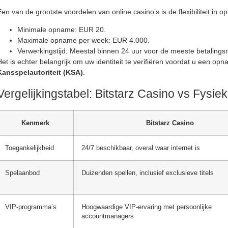
Een van de grootste voordelen van online casino’s is de flexibiliteit in 
Minimale opname: EUR 20.
Maximale opname per week: EUR 4.000.
Verwerkingstijd: Meestal binnen 24 uur voor de meeste betaling
Het is echter belangrijk om uw identiteit te verifiëren voordat u een o
Kansspelautoriteit (KSA)
.
Vergelijkingstabel: Bitstarz Casino vs Fysie
Kenmerk
Bitstarz Casino
Toegankelijkheid
24/7 beschikbaar, overal waar internet is
Spelaanbod
Duizenden spellen, inclusief exclusieve titels
VIP-programma’s
Hoogwaardige VIP-ervaring met persoonlijke
accountmanagers