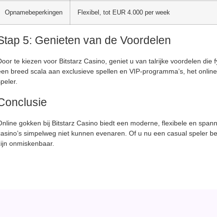
Opnamebeperkingen
Flexibel, tot EUR 4.000 per week
Stap 5: Genieten van de Voordelen
Door te kiezen voor Bitstarz Casino, geniet u van talrijke voordelen die
een breed scala aan exclusieve spellen en VIP-programma’s, het onlin
peler.
Conclusie
Online gokken bij Bitstarz Casino biedt een moderne, flexibele en span
casino’s simpelweg niet kunnen evenaren. Of u nu een casual speler bent
zijn onmiskenbaar.