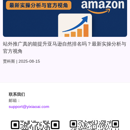
站外推广真的能提升亚马逊自然排名吗？最新实操分析与
官方视角
贾科斯
2025-08-15
联系我们
邮箱：
support@yixiaoai.com