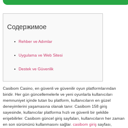
Содержимое
Rehber ve Adımlar
Uygulama ve Web Sitesi
Destek ve Güvenlik
Casibom Casino, en güvenli ve güvenilir oyun platformlarından
biridir. Her gün güncellemelerle ve yeni oyunlarla kullanıcıları
memnuniyet içinde tutan bu platform, kullanıcıların en güzel
deneyimlerini yaşamasına olanak tanır. Casibom 158 giriş
sayesinde, kullanıcılar platforma hızlı ve güvenli bir şekilde
erişebilirler. Casibom güncel giriş sayfaları, kullanıcıların her zaman
en son sürümünü kullanmasını sağlar.
casibom giriş
sayfası,