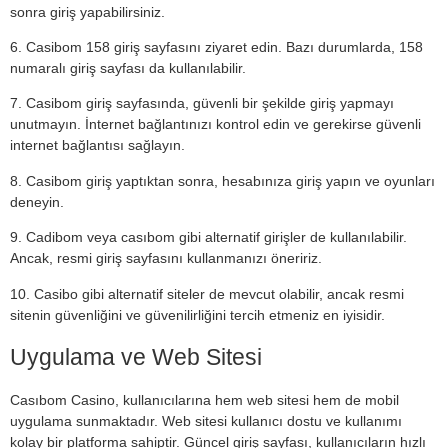
sonra giriş yapabilirsiniz.
6. Casibom 158 giriş sayfasını ziyaret edin. Bazı durumlarda, 158
numaralı giriş sayfası da kullanılabilir.
7. Casibom giriş sayfasında, güvenli bir şekilde giriş yapmayı
unutmayın. İnternet bağlantınızı kontrol edin ve gerekirse güvenli
internet bağlantısı sağlayın.
8. Casibom giriş yaptıktan sonra, hesabınıza giriş yapın ve oyunları
deneyin.
9. Cadibom veya casıbom gibi alternatif girişler de kullanılabilir.
Ancak, resmi giriş sayfasını kullanmanızı öneririz.
10. Casibo gibi alternatif siteler de mevcut olabilir, ancak resmi
sitenin güvenliğini ve güvenilirliğini tercih etmeniz en iyisidir.
Uygulama ve Web Sitesi
Casıbom Casino, kullanıcılarına hem web sitesi hem de mobil
uygulama sunmaktadır. Web sitesi kullanıcı dostu ve kullanımı
kolay bir platforma sahiptir. Güncel giriş sayfası, kullanıcıların hızlı