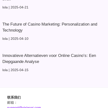
lola
2025-04-21
The Future of Casino Marketing: Personalization and
Technology
lola
2025-04-10
Innovatieve Alternatieven voor Online Casino’s: Een
Diepgaande Analyse
lola
2025-04-15
联系我们
邮箱：
support@yixiaoai.com