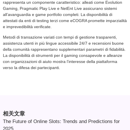
rappresenta un componente caratteristico: alleati come Evolution
Gaming, Pragmatic Play Live e NetEnt Live assicurano sistemi
all’avanguardia e game portfolio completi. La disponibilità di
attestati da enti di testing terzi come eCOGRA promette imparzialità
e imprevedibilità verificate.
Metodi di transazione variati con tempi di gestione trasparenti,
assistenza utenti in più lingue accessibile 24/7 e recensioni buone
della comunità rappresentano supplementari parametri di fidabilità.
La disponibilità di strumenti per il gaming consapevole e alleanze
con organizzazioni di aiuto mostra l’interesse della piattaforma
verso la difesa dei partecipanti.
相关文章
The Future of Online Slots: Trends and Predictions for
2025