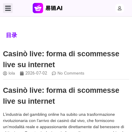
目录
Casinò live: forma di scommesse
live su internet
lola
2026-07-02
No Comments
Casinò live: forma di scommesse
live su internet
L’industria del gambling online ha subito una trasformazione
rivoluzionaria con l’arrivo dei casinò dal vivo, che forniscono
un’modalità reale e appassionante direttamente dal benessere di