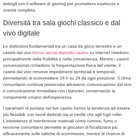
dettagli con il software di gaming per promettere esattezza e
onestà completa.
Diversità tra sala giochi classico e dal
vivo digitale
Le distinzioni fondamentali tra un casa da gioco terrestre e un
casinò dal vivo
bonus senza deposito casino
su internet risiedono
principalmente nella fruibilità e nella convenienza. Mentre i casinò
convenzionali richiedono la frequentazione fisica del utente, il
casinò dal vivo rimuove impedimenti territoriali e temporali,
permettendo di scommettere 24 h su 24 da ogni posizione. Il clima
comunitario continua preservata attraverso comunicazione dal vivo
e comunicazione immediata con i bancieri, conservando la
componente umano dell’esperienza.
I parametri di puntata nel live casino hanno la tendenza ad essere
più flessibili, con tavoli dedicati sia ai neofiti che agli high roller.
L’inesistenza di interferenze materiali come rumore, fumo o
tensione comunitario permette ai giocatori di focalizzarsi più
efficacemente sulle tattiche di scommesse, mentre la chance di