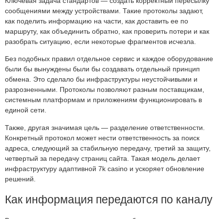
Ключевая задача стандартов — создать корректный пересылку
сообщениями между устройствами. Такие протоколы задают,
как поделить информацию на части, как доставить ее по
маршруту, как объединить обратно, как проверить потери и как
разобрать ситуацию, если некоторые фрагментов исчезла.
Без подобных правил отдельное сервис и каждое оборудование
были бы вынуждены были бы создавать отдельный принцип
обмена. Это сделало бы инфраструктуры неустойчивыми и
разрозненными. Протоколы позволяют разным поставщикам,
системным платформам и приложениям функционировать в
единой сети.
Также, другая значимая цель — разделение ответственности.
Конкретный протокол может нести ответственность за поиск
адреса, следующий за стабильную передачу, третий за защиту,
четвертый за передачу страниц сайта. Такая модель делает
инфраструктуру адаптивной 7k casino и ускоряет обновление
решений.
Как информация передаются по каналу