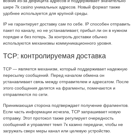
возник из-за дефицита адресов и поддерживает значительно
шире 7k casino уникальных адресов. Новый формат также
удобнее используется для крупной среды.
IP не гарантирует доставку сам по себе. IP способен отправить
пакет по каналу, но не устанавливает, прибыл ли он в нужном
порядке и без потерь. За контроль доставки обычно
используются механизмы коммуникационного уровня.
TCP: контролируемая доставка
TCP — является механизм, который поддерживает надежную
пересылку сообщений. Перед началом обмена он
устанавливает связь между отправителем и адресатом. После
этого сообщения делятся на фрагменты, помечаются и
отправляются по сети.
Принимающая сторона подтверждает получение фрагментов.
Если часть информации исчезла, TCP запрашивает новую
отправку. Этот протокол также регулирует очередность
сообщений и управляет темп 7к казино передачи, чтобы не
загружать сверх меры канал или целевую устройство.