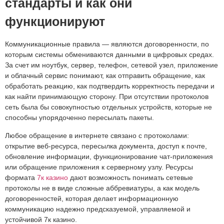
стандарты и как они
функционируют
Коммуникационные правила — являются договоренности, по
которым системы обмениваются данными в цифровых средах.
За счет им ноутбук, сервер, телефон, сетевой узел, приложение
и облачный сервис понимают, как отправить обращение, как
обработать реакцию, как подтвердить корректность передачи и
как найти принимающую сторону. При отсутствии протоколов
сеть была бы совокупностью отдельных устройств, которые не
способны упорядоченно пересылать пакеты.
Любое обращение в интернете связано с протоколами:
открытие веб-ресурса, пересылка документа, доступ к почте,
обновление информации, функционирование чат-приложения
или обращение приложения к серверному узлу. Ресурсы
формата
7к казино
дают возможность понимать сетевые
протоколы не в виде сложные аббревиатуры, а как модель
договоренностей, которая делает информационную
коммуникацию надежно предсказуемой, управляемой и
устойчивой 7к казино.