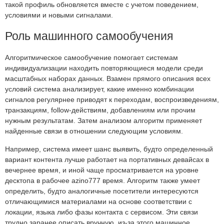
такой профиль обновляется вместе с учетом поведением,
условиями и новыми сигналами.
Роль машинного самообучения
Алгоритмическое самообучение помогает системам
индивидуализации находить повторяющиеся модели среди
масштабных наборах данных. Взамен прямого описания всех
условий система анализирует, какие именно комбинации
сигналов регулярнее приводят к переходам, воспроизведениям,
транзакциям, follow-действиям, добавлениям или прочим
нужным результатам. Затем анализом алгоритм применяет
найденные связи в отношении следующим условиям.
Например, система имеет шанс выявить, будто определенный
вариант контента лучше работает на портативных девайсах в
вечернее время, и иной чаще просматривается на уровне
десктопа в рабочее azino777 время. Алгоритм также умеет
определить, будто аналогичные посетители интересуются
отличающимися материалами на основе соответствии с
локации, языка либо фазы контакта с сервисом. Эти связи
трудно заранее описать вручную, из-за этого машинное