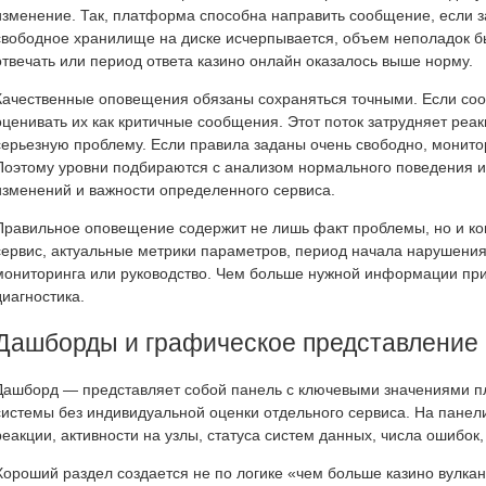
изменение. Так, платформа способна направить сообщение, если з
свободное хранилище на диске исчерпывается, объем неполадок б
отвечать или период ответа казино онлайн оказалось выше норму.
Качественные оповещения обязаны сохраняться точными. Если со
оценивать их как критичные сообщения. Этот поток затрудняет реа
серьезную проблему. Если правила заданы очень свободно, монито
Поэтому уровни подбираются с анализом нормального поведения и
изменений и важности определенного сервиса.
Правильное оповещение содержит не лишь факт проблемы, но и ко
сервис, актуальные метрики параметров, период начала нарушения,
мониторинга или руководство. Чем больше нужной информации прис
диагностика.
Дашборды и графическое представление
Дашборд — представляет собой панель с ключевыми значениями пл
системы без индивидуальной оценки отдельного сервиса. На панел
реакции, активности на узлы, статуса систем данных, числа ошибок
Хороший раздел создается не по логике «чем больше казино вулка