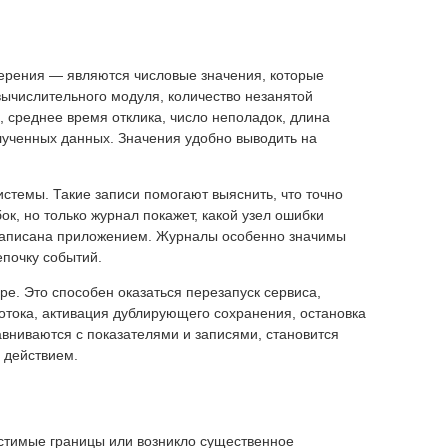
мерения — являются числовые значения, которые
вычислительного модуля, количество незанятой
 среднее время отклика, число неполадок, длина
ученных данных. Значения удобно выводить на
стемы. Такие записи помогают выяснить, что точно
ок, но только журнал покажет, какой узел ошибки
а записана приложением. Журналы особенно значимы
епочку событий.
е. Это способен оказаться перезапуск сервиса,
тока, активация дублирующего сохранения, остановка
авниваются с показателями и записями, становится
 действием.
устимые границы или возникло существенное