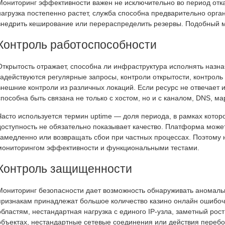
Мониторинг эффективности важен не исключительно во период отка
нагрузка постепенно растет, служба способна предварительно орга
внедрить кеширование или перераспределить резервы. Подобный м
Контроль работоспособности
Открытость отражает, способна ли инфраструктура исполнять назн
задействуются регулярные запросы, контроли открытости, контроль
внешние контроли из различных локаций. Если ресурс не отвечает и
способна быть связана не только с хостом, но и с каналом, DNS, 
Часто используется термин uptime — доля периода, в рамках котор
доступность не обязательно показывает качество. Платформа може
замедленно или возвращать сбои при частных процессах. Поэтому
мониторингом эффективности и функциональными тестами.
Контроль защищенности
Мониторинг безопасности дает возможность обнаруживать аномаль
признакам принадлежат большое количество казино онлайн ошибо
областям, нестандартная нагрузка с единого IP-узла, заметный ро
объектах, нестандартные сетевые соединения или действия переб