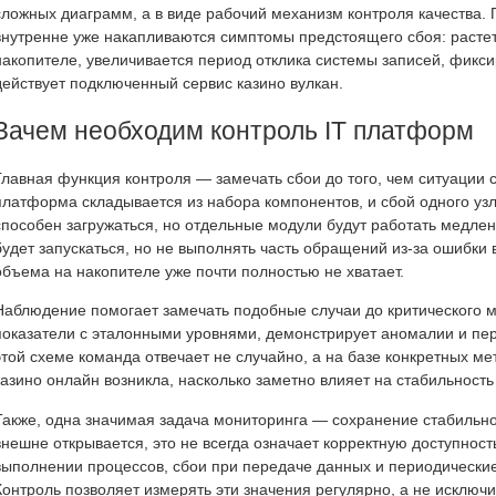
сложных диаграмм, а в виде рабочий механизм контроля качества.
внутренне уже накапливаются симптомы предстоящего сбоя: растет
накопителе, увеличивается период отклика системы записей, фикс
действует подключенный сервис казино вулкан.
Зачем необходим контроль IT платформ
Главная функция контроля — замечать сбои до того, чем ситуации
платформа складывается из набора компонентов, и сбой одного узл
способен загружаться, но отдельные модули будут работать медле
будет запускаться, но не выполнять часть обращений из-за ошибки 
объема на накопителе уже почти полностью не хватает.
Наблюдение помогает замечать подобные случаи до критического м
показатели с эталонными уровнями, демонстрирует аномалии и п
этой схеме команда отвечает не случайно, а на базе конкретных мет
казино онлайн возникла, насколько заметно влияет на стабильност
Также, одна значимая задача мониторинга — сохранение стабильног
внешне открывается, это не всегда означает корректную доступнос
выполнении процессов, сбои при передаче данных и периодические
Контроль позволяет измерять эти значения регулярно, а не исключ