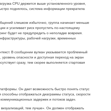
агрузка CPU держится выше установленного уровня,
ыстро поднялось, система информации прекратила
общений слишком избыточно, группа начинает меньше
кции и усиливает риск пропустить по-настоящему
ринг будет не предупредить о неполадке вовремя.
нфраструктуры, рабочей нагрузки, временных
нтекст. В сообщении вулкан указывается проблемный
 уровень опасности и доступная переход на экран
утствует сразу, тем скорее выполняется стартовая
атформы. Он дает возможность быстро понять статус
и способны отображаться диаграммы статуса, скорости
, коммуникационных задержек и потоков задач.
н визуализаций, тем лучше». Он должен отображать