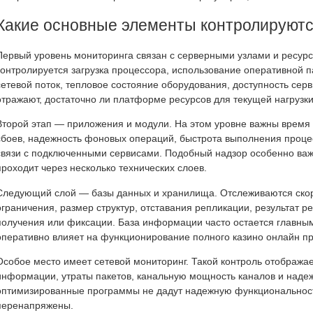
Какие основные элементы контролируются
Первый уровень мониторинга связан с серверными узлами и ресур
контролируется загрузка процессора, использование оперативной п
сетевой поток, тепловое состояние оборудования, доступность серв
отражают, достаточно ли платформе ресурсов для текущей нагрузки
Второй этап — приложения и модули. На этом уровне важны время 
сбоев, надежность фоновых операций, быстрота выполнения проце
связи с подключенными сервисами. Подобный надзор особенно важе
проходит через несколько технических слоев.
Следующий слой — базы данных и хранилища. Отслеживаются скор
ограничения, размер структур, отставания репликации, результат р
получения или фиксации. База информации часто остается главным
оперативно влияет на функционирование полного казино онлайн пр
Особое место имеет сетевой мониторинг. Такой контроль отображае
информации, утраты пакетов, канальную мощность каналов и наде
оптимизированные программы не дадут надежную функциональность
перенапряжены.