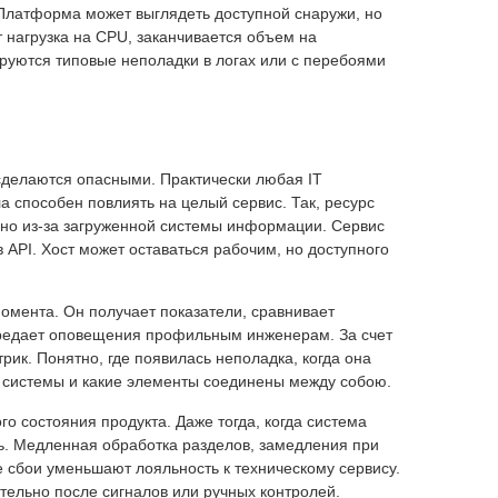
 Платформа может выглядеть доступной снаружи, но
 нагрузка на CPU, заканчивается объем на
ируются типовые неполадки в логах или с перебоями
 сделаются опасными. Практически любая IT
а способен повлиять на целый сервис. Так, ресурс
нно из-за загруженной системы информации. Сервис
в API. Хост может оставаться рабочим, но доступного
омента. Он получает показатели, сравнивает
ередает оповещения профильным инженерам. За счет
рик. Понятно, где появилась неполадка, когда она
ь системы и какие элементы соединены между собою.
о состояния продукта. Даже тогда, когда система
ть. Медленная обработка разделов, замедления при
 сбои уменьшают лояльность к техническому сервису.
ительно после сигналов или ручных контролей.