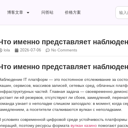
博客文章
问答站
价格方案
Что именно представляет наблюден
lola
2026-07-06
No Comments
Что именно представляет наблюден
Наблюдение IT платформ — это постоянное отслеживание за сост
машин, сервисов, массивов записей, сетевых сред, облачных платф
инфраструктурных частей. Главная задача — своевременно демонст
достает ли ей резервов, отсутствуют ли сбоев, замедлений, перен
команда узнает о неполадке слишком запоздало: в момент, когда 
замедлением, а посетители сталкиваются вулкан с неполадками.
В условиях современной цифровой среде устойчивость платформы 
операций, поэтому ресурсы формата
вулкан казино
помогают рассма