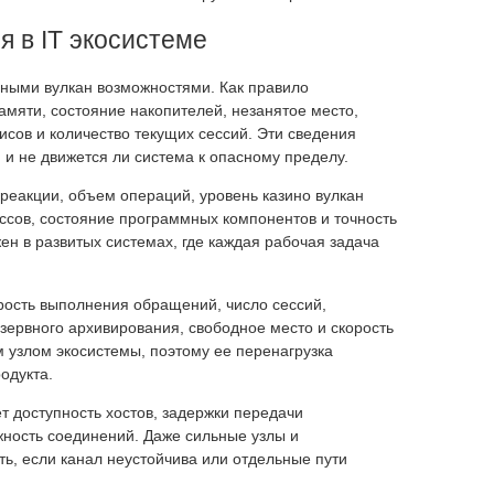
 в IT экосистеме
сными вулкан возможностями. Как правило
амяти, состояние накопителей, незанятое место,
исов и количество текущих сессий. Эти сведения
 и не движется ли система к опасному пределу.
реакции, объем операций, уровень казино вулкан
ссов, состояние программных компонентов и точность
н в развитых системах, где каждая рабочая задача
ость выполнения обращений, число сессий,
езервного архивирования, свободное место и скорость
 узлом экосистемы, поэтому ее перенагрузка
одукта.
т доступность хостов, задержки передачи
жность соединений. Даже сильные узлы и
, если канал неустойчива или отдельные пути