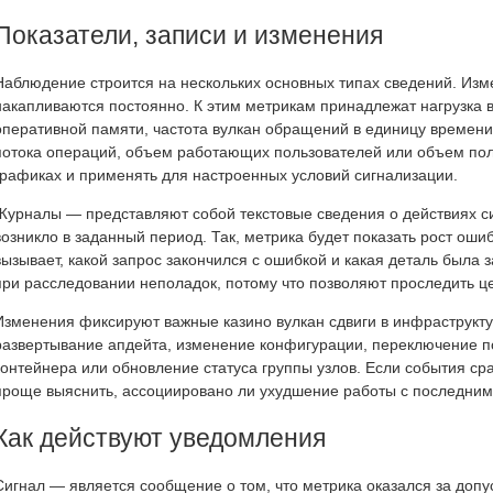
Показатели, записи и изменения
Наблюдение строится на нескольких основных типах сведений. Из
накапливаются постоянно. К этим метрикам принадлежат нагрузка 
оперативной памяти, частота вулкан обращений в единицу времени,
потока операций, объем работающих пользователей или объем пол
графиках и применять для настроенных условий сигнализации.
Журналы — представляют собой текстовые сведения о действиях си
возникло в заданный период. Так, метрика будет показать рост ошиб
вызывает, какой запрос закончился с ошибкой и какая деталь был
при расследовании неполадок, потому что позволяют проследить ц
Изменения фиксируют важные казино вулкан сдвиги в инфраструктур
развертывание апдейта, изменение конфигурации, переключение по
контейнера или обновление статуса группы узлов. Если события ср
проще выяснить, ассоциировано ли ухудшение работы с последним
Как действуют уведомления
Сигнал — является сообщение о том, что метрика оказался за доп