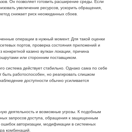
зов. Он позволяет готовить расширение среды. Если
низовать увеличение ресурсов, ускорить обращения,
етод снижает риск неожиданных сбоев.
аченные операции в нужный момент. Для такой оценки
 сетевых портов, проверка состояния приложений и
з конкретной казино вулкан локации, причина
маршрутами или сторонним поставщиком.
ого система действует стабильно. Однако сама по себе
т быть работоспособен, но реагировать слишком
 наблюдение доступности обычно усиливается
ную деятельность и возможные угрозы. К подобным
чных запросов доступа, обращения к защищенным
ст ошибок авторизации, модификации в системных
ора комбинаций.