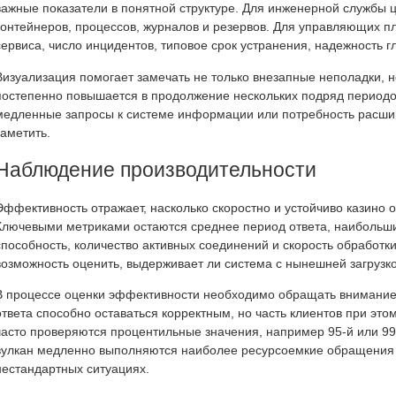
важные показатели в понятной структуре. Для инженерной службы 
контейнеров, процессов, журналов и резервов. Для управляющих п
сервиса, число инцидентов, типовое срок устранения, надежность 
Визуализация помогает замечать не только внезапные неполадки, н
постепенно повышается в продолжение нескольких подряд периодов,
медленные запросы к системе информации или потребность расшир
заметить.
Наблюдение производительности
Эффективность отражает, насколько скоростно и устойчиво казино
Ключевыми метриками остаются среднее период ответа, наибольши
способность, количество активных соединений и скорость обработк
возможность оценить, выдерживает ли система с нынешней загрузко
В процессе оценки эффективности необходимо обращать внимание 
ответа способно оставаться корректным, но часть клиентов при эт
часто проверяются процентильные значения, например 95-й или 99
вулкан медленно выполняются наиболее ресурсоемкие обращения и
нестандартных ситуациях.