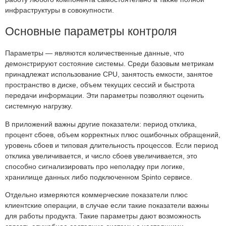
инфраструктуры в совокупности.
Основные параметры контроля
Параметры — являются количественные данные, что
демонстрируют состояние системы. Среди базовым метрикам
принадлежат использование CPU, занятость емкости, занятое
пространство в диске, объем текущих сессий и быстрота
передачи информации. Эти параметры позволяют оценить
системную нагрузку.
В приложений важны другие показатели: период отклика,
процент сбоев, объем корректных плюс ошибочных обращений,
уровень сбоев и типовая длительность процессов. Если период
отклика увеличивается, и число сбоев увеличивается, это
способно сигнализировать про неполадку при логике,
хранилище данных либо подключенном Spinto сервисе.
Отдельно измеряются коммерческие показатели плюс
клиентские операции, в случае если такие показатели важны
для работы продукта. Такие параметры дают возможность