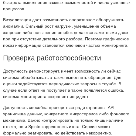
быстрота выполнения важных возможностей и число успешных
процессов.
Визуализация дает возможность оперативнее обнаруживать
аномалии. Сильный рост нагрузки, уменьшение объема
запросов либо повышение ошибок делаются заметными даже
при при отсутствии детального разбора. Поэтому графическое
показ информации становится ключевой частью мониторинга.
Проверка работоспособности
Доступность демонстрирует, имеет возможность ли сейчас
система обрабатывать а также выполнять обращения. Для
оценки задействуются периодические запросы в службе. В
случае если ответ не поступает а также появляется ошибка,
система мониторинга сохраняет инцидент.
Доступность способна проверяться ради страницы, API,
хранилища данных, конкретного микросервиса либо фонового
механизма. Важно контролировать не только лишь наличие
ответа, но и Spinto корректность итога. Сервис может
формально реагировать, но действовать некорректно.