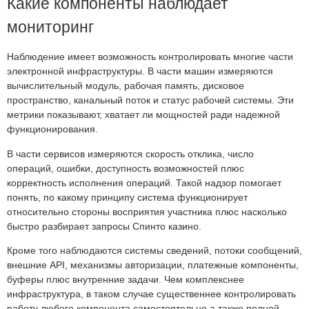
Какие компоненты наблюдает
мониторинг
Наблюдение имеет возможность контролировать многие части
электронной инфраструктуры. В части машин измеряются
вычислительный модуль, рабочая память, дисковое
пространство, канальный поток и статус рабочей системы. Эти
метрики показывают, хватает ли мощностей ради надежной
функционирования.
В части сервисов измеряются скорость отклика, число
операций, ошибки, доступность возможностей плюс
корректность исполнения операций. Такой надзор помогает
понять, по какому принципу система функционирует
относительно стороны восприятия участника плюс насколько
быстро разбирает запросы Спинто казино.
Кроме того наблюдаются системы сведений, потоки сообщений,
внешние API, механизмы авторизации, платежные компоненты,
буферы плюс внутренние задачи. Чем комплекснее
инфраструктура, в таком случае существеннее контролировать
работу любого компонента самостоятельно а также полной