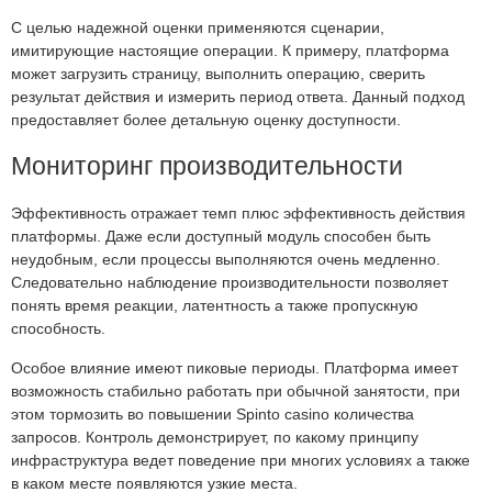
С целью надежной оценки применяются сценарии,
имитирующие настоящие операции. К примеру, платформа
может загрузить страницу, выполнить операцию, сверить
результат действия и измерить период ответа. Данный подход
предоставляет более детальную оценку доступности.
Мониторинг производительности
Эффективность отражает темп плюс эффективность действия
платформы. Даже если доступный модуль способен быть
неудобным, если процессы выполняются очень медленно.
Следовательно наблюдение производительности позволяет
понять время реакции, латентность а также пропускную
способность.
Особое влияние имеют пиковые периоды. Платформа имеет
возможность стабильно работать при обычной занятости, при
этом тормозить во повышении Spinto casino количества
запросов. Контроль демонстрирует, по какому принципу
инфраструктура ведет поведение при многих условиях а также
в каком месте появляются узкие места.