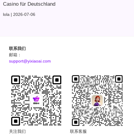
Casino für Deutschland
lola
2026-07-06
联系我们
邮箱：
support@yixiaoai.com
关注我们
联系客服