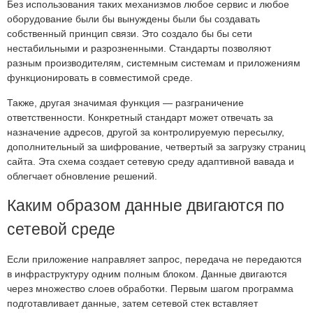
Без использования таких механизмов любое сервис и любое
оборудование были бы вынуждены были бы создавать
собственный принцип связи. Это создало бы бы сети
нестабильными и разрозненными. Стандарты позволяют
разным производителям, системным системам и приложениям
функционировать в совместимой среде.
Также, другая значимая функция — разграничение
ответственности. Конкретный стандарт может отвечать за
назначение адресов, другой за контролируемую пересылку,
дополнительный за шифрование, четвертый за загрузку страниц
сайта. Эта схема создает сетевую среду адаптивной вавада и
облегчает обновление решений.
Каким образом данные двигаются по
сетевой среде
Если приложение направляет запрос, передача не передаются
в инфраструктуру одним полным блоком. Данные двигаются
через множество слоев обработки. Первым шагом программа
подготавливает данные, затем сетевой стек вставляет