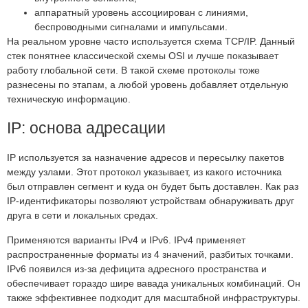
аппаратный уровень ассоциирован с линиями,
беспроводными сигналами и импульсами.
На реальном уровне часто используется схема TCP/IP. Данный
стек понятнее классической схемы OSI и лучше показывает
работу глобальной сети. В такой схеме протоколы тоже
разнесены по этапам, а любой уровень добавляет отдельную
техническую информацию.
IP: основа адресации
IP используется за назначение адресов и пересылку пакетов
между узлами. Этот протокол указывает, из какого источника
был отправлен сегмент и куда он будет быть доставлен. Как раз
IP-идентификаторы позволяют устройствам обнаруживать друг
друга в сети и локальных средах.
Применяются варианты IPv4 и IPv6. IPv4 применяет
распространенные форматы из 4 значений, разбитых точками.
IPv6 появился из-за дефицита адресного пространства и
обеспечивает гораздо шире вавада уникальных комбинаций. Он
также эффективнее подходит для масштабной инфраструктуры.