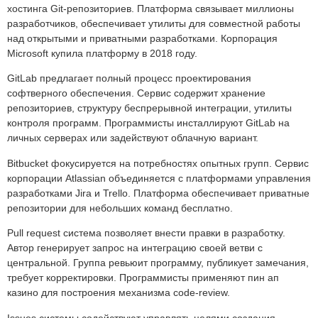
хостинга Git-репозиториев. Платформа связывает миллионы
разработчиков, обеспечивает утилиты для совместной работы
над открытыми и приватными разработками. Корпорация
Microsoft купила платформу в 2018 году.
GitLab предлагает полный процесс проектирования
софтверного обеспечения. Сервис содержит хранение
репозиториев, структуру беспрерывной интеграции, утилиты
контроля программ. Программисты инсталлируют GitLab на
личных серверах или задействуют облачную вариант.
Bitbucket фокусируется на потребностях опытных групп. Сервис
корпорации Atlassian объединяется с платформами управления
разработками Jira и Trello. Платформа обеспечивает приватные
репозитории для небольших команд бесплатно.
Pull request система позволяет внести правки в разработку.
Автор генерирует запрос на интеграцию своей ветви с
центральной. Группа ревьюит программу, публикует замечания,
требует корректировки. Программисты применяют пин ап
казино для построения механизма code-review.
Issues системы содействуют управлять целями создания.