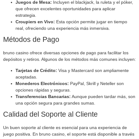
Juegos de Mesa:
Incluyen el blackjack, la ruleta y el póker,
que ofrecen excelentes oportunidades para aplicar
estrategia.
Croupiers en Vivo:
Esta opción permite jugar en tiempo
real, ofreciendo una experiencia más inmersiva.
Métodos de Pago
bruno casino ofrece diversas opciones de pago para facilitar los
depósitos y retiros. Algunos de los métodos más comunes incluyen:
Tarjetas de Crédito:
Visa y Mastercard son ampliamente
aceptadas.
Monederos Electrónicos:
PayPal, Skrill y Neteller son
opciones rápidas y seguras.
Transferencias Bancarias:
Aunque pueden tardar más, son
una opción segura para grandes sumas.
Calidad del Soporte al Cliente
Un buen soporte al cliente es esencial para una experiencia de
juego positiva. En bruno casino, el soporte está disponible a través