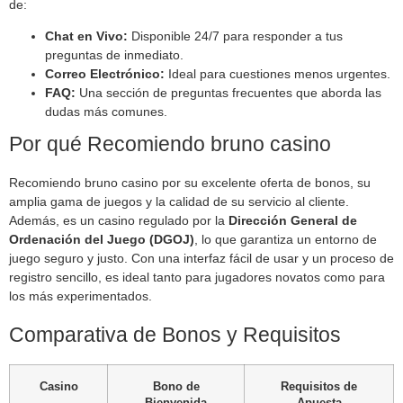
de:
Chat en Vivo:
Disponible 24/7 para responder a tus
preguntas de inmediato.
Correo Electrónico:
Ideal para cuestiones menos urgentes.
FAQ:
Una sección de preguntas frecuentes que aborda las
dudas más comunes.
Por qué Recomiendo bruno casino
Recomiendo bruno casino por su excelente oferta de bonos, su
amplia gama de juegos y la calidad de su servicio al cliente.
Además, es un casino regulado por la
Dirección General de
Ordenación del Juego (DGOJ)
, lo que garantiza un entorno de
juego seguro y justo. Con una interfaz fácil de usar y un proceso de
registro sencillo, es ideal tanto para jugadores novatos como para
los más experimentados.
Comparativa de Bonos y Requisitos
Casino
Bono de
Requisitos de
Bienvenida
Apuesta