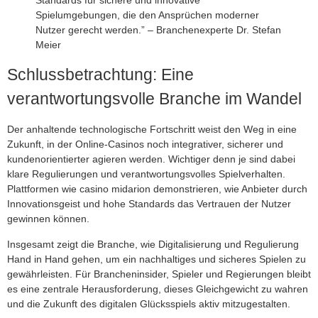
Spielumgebungen, die den Ansprüchen moderner
Nutzer gerecht werden.” – Branchenexperte Dr. Stefan
Meier
Schlussbetrachtung: Eine
verantwortungsvolle Branche im Wandel
Der anhaltende technologische Fortschritt weist den Weg in eine
Zukunft, in der Online-Casinos noch integrativer, sicherer und
kundenorientierter agieren werden. Wichtiger denn je sind dabei
klare Regulierungen und verantwortungsvolles Spielverhalten.
Plattformen wie casino midarion demonstrieren, wie Anbieter durch
Innovationsgeist und hohe Standards das Vertrauen der Nutzer
gewinnen können.
Insgesamt zeigt die Branche, wie Digitalisierung und Regulierung
Hand in Hand gehen, um ein nachhaltiges und sicheres Spielen zu
gewährleisten. Für Brancheninsider, Spieler und Regierungen bleibt
es eine zentrale Herausforderung, dieses Gleichgewicht zu wahren
und die Zukunft des digitalen Glücksspiels aktiv mitzugestalten.