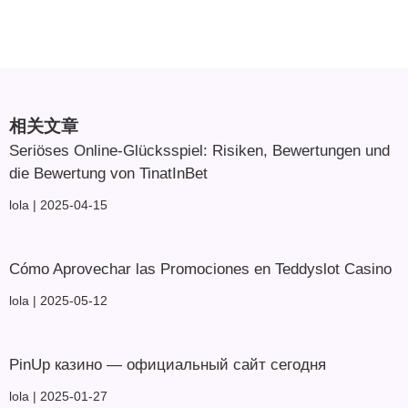
相关文章
Seriöses Online-Glücksspiel: Risiken, Bewertungen und
die Bewertung von TinatInBet
lola
2025-04-15
Cómo Aprovechar las Promociones en Teddyslot Casino
lola
2025-05-12
PinUp казино — официальный сайт сегодня
lola
2025-01-27