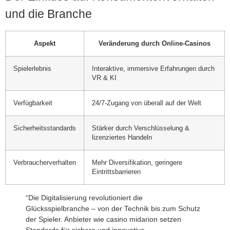
und die Branche
Aspekt
Veränderung durch Online-Casinos
Spielerlebnis
Interaktive, immersive Erfahrungen durch
VR & KI
Verfügbarkeit
24/7-Zugang von überall auf der Welt
Sicherheitsstandards
Stärker durch Verschlüsselung &
lizenziertes Handeln
Verbraucherverhalten
Mehr Diversifikation, geringere
Eintrittsbarrieren
“Die Digitalisierung revolutioniert die
Glücksspielbranche – von der Technik bis zum Schutz
der Spieler. Anbieter wie casino midarion setzen
Standards für sichere und innovative