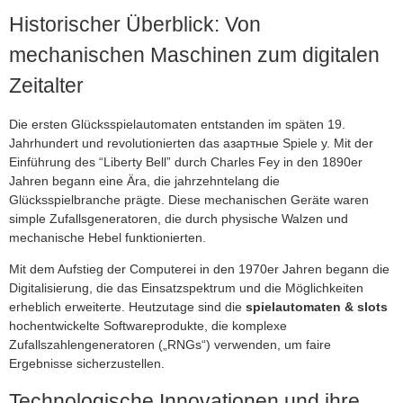
Historischer Überblick: Von
mechanischen Maschinen zum digitalen
Zeitalter
Die ersten Glücksspielautomaten entstanden im späten 19.
Jahrhundert und revolutionierten das азартные Spiele y. Mit der
Einführung des “Liberty Bell” durch Charles Fey in den 1890er
Jahren begann eine Ära, die jahrzehntelang die
Glücksspielbranche prägte. Diese mechanischen Geräte waren
simple Zufallsgeneratoren, die durch physische Walzen und
mechanische Hebel funktionierten.
Mit dem Aufstieg der Computerei in den 1970er Jahren begann die
Digitalisierung, die das Einsatzspektrum und die Möglichkeiten
erheblich erweiterte. Heutzutage sind die
spielautomaten & slots
hochentwickelte Softwareprodukte, die komplexe
Zufallszahlengeneratoren („RNGs“) verwenden, um faire
Ergebnisse sicherzustellen.
Technologische Innovationen und ihre