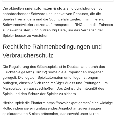
Die aktuellen
spielautomaten & slots
sind durchdrungen von
bahnbrechender Software und innovativen Features, die die
Spielzeit verlängern und die Suchtgefahr zugleich minimieren.
Softwareentwickler setzen auf transparente RNGs, um die Fairness
zu gewährleisten, und nutzen Big Data, um das Verhalten der
Spieler besser zu verstehen.
Rechtliche Rahmenbedingungen und
Verbraucherschutz
Die Regulierung des Glücksspiels ist in Deutschland durch das
Glücksspielgesetz (GlüStV) sowie die europäischen Vorgaben
geregelt. Die legalen Spielautomaten unterliegen strengen
Auflagen, einschließlich regelmäßiger Audits und Prüfungen, um
Manipulationen auszuschließen. Das Ziel ist, die Integrität des
Spiels und den Schutz der Spieler zu sichern.
Hierbei spielt die Plattform https://novajackpot.games/ eine wichtige
Rolle, indem sie ein umfassendes Angebot an zuverlässigen
spielautomaten & slots präsentiert, das sowohl unter fairen