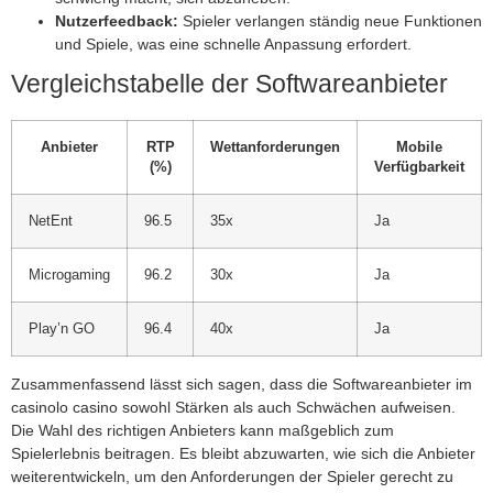
Nutzerfeedback:
Spieler verlangen ständig neue Funktionen
und Spiele, was eine schnelle Anpassung erfordert.
Vergleichstabelle der Softwareanbieter
Anbieter
RTP
Wettanforderungen
Mobile
(%)
Verfügbarkeit
NetEnt
96.5
35x
Ja
Microgaming
96.2
30x
Ja
Play’n GO
96.4
40x
Ja
Zusammenfassend lässt sich sagen, dass die Softwareanbieter im
casinolo casino sowohl Stärken als auch Schwächen aufweisen.
Die Wahl des richtigen Anbieters kann maßgeblich zum
Spielerlebnis beitragen. Es bleibt abzuwarten, wie sich die Anbieter
weiterentwickeln, um den Anforderungen der Spieler gerecht zu