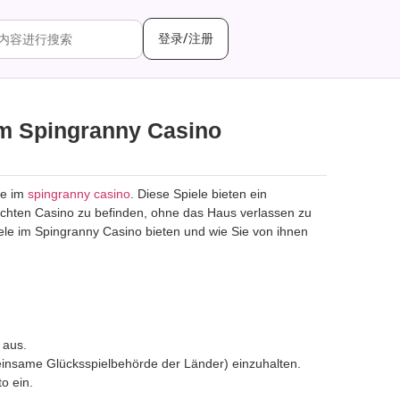
登录/注册
 im Spingranny Casino
re im
spingranny casino
. Diese Spiele bieten ein
m echten Casino zu befinden, ohne das Haus verlassen zu
iele im Spingranny Casino bieten und wie Sie von ihnen
 aus.
nsame Glücksspielbehörde der Länder) einzuhalten.
o ein.