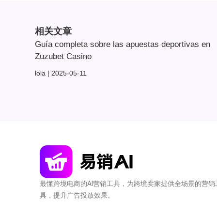
相关文章
Guía completa sobre las apuestas deportivas en
Zuzubet Casino
lola
2025-05-11
最懂跨境电商的AI营销工具，为跨境卖家提供全场景的营销
具，提升广告投放效果。