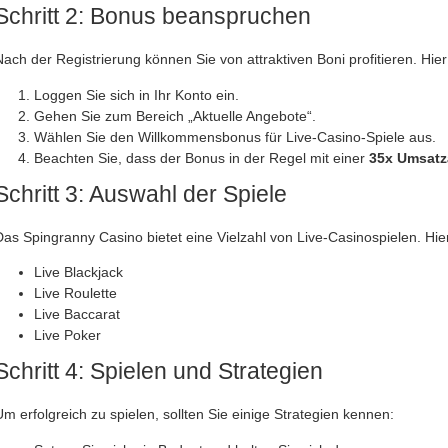
Schritt 2: Bonus beanspruchen
Nach der Registrierung können Sie von attraktiven Boni profitieren. Hier 
Loggen Sie sich in Ihr Konto ein.
Gehen Sie zum Bereich „Aktuelle Angebote“.
Wählen Sie den Willkommensbonus für Live-Casino-Spiele aus.
Beachten Sie, dass der Bonus in der Regel mit einer
35x Umsatz
Schritt 3: Auswahl der Spiele
Das Spingranny Casino bietet eine Vielzahl von Live-Casinospielen. Hier
Live Blackjack
Live Roulette
Live Baccarat
Live Poker
Schritt 4: Spielen und Strategien
Um erfolgreich zu spielen, sollten Sie einige Strategien kennen: