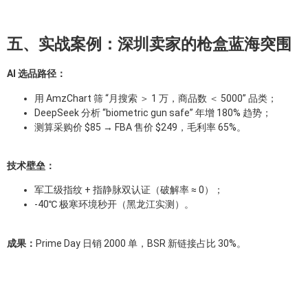
五、实战案例：深圳卖家的枪盒蓝海突围
AI 选品路径：
用 AmzChart 筛 “月搜索 ＞ 1 万，商品数 ＜ 5000” 品类；
DeepSeek 分析 “biometric gun safe” 年增 180% 趋势；
测算采购价 $85 → FBA 售价 $249，毛利率 65%。
技术壁垒：
军工级指纹 + 指静脉双认证（破解率 ≈ 0）；
-40℃ 极寒环境秒开（黑龙江实测）。
成果：
Prime Day 日销 2000 单，BSR 新链接占比 30%。