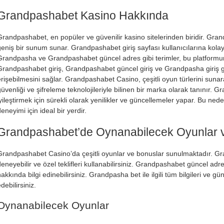
Grandpashabet Kasino Hakkında
Grandpashabet, en popüler ve güvenilir kasino sitelerinden biridir. Gr
geniş bir sunum sunar. Grandpashabet giriş sayfası kullanıcılarına kolay
Grandpasha ve Grandpashabet güncel adres gibi terimler, bu platformun
Grandpashabet giriş, Grandpashabet güncel giriş ve Grandpasha giriş gibi
erişebilmesini sağlar. Grandpashabet Casino, çeşitli oyun türlerini sunara
güvenliği ve şifreleme teknolojileriyle bilinen bir marka olarak tanınır.
iyileştirmek için sürekli olarak yenilikler ve güncellemeler yapar. Bu n
eneyimi için ideal bir yerdir.
Grandpashabet’de Oynanabilecek Oyunlar 
Grandpashabet Casino’da çeşitli oyunlar ve bonuslar sunulmaktadır. Gr
eneyebilir ve özel teklifleri kullanabilirsiniz. Grandpashabet güncel adre
akkında bilgi edinebilirsiniz. Grandpasha bet ile ilgili tüm bilgileri ve g
debilirsiniz.
Oynanabilecek Oyunlar