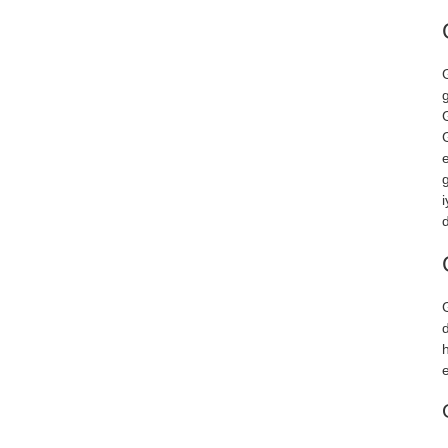
d
d
h
e