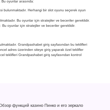
. Bu oyunlar arasında:
esi bulunmaktadır. Herhangi bir slot oyunu seçerek oyun
aktadır. Bu oyunlar için stratejiler ve beceriler gereklidir.
Bu oyunlar için stratejiler ve beceriler gereklidir.
lmaktadır. Grandpashabet giriş sayfasından bu teklifleri
cel adres üzerinden siteye giriş yaparak özel teklifler
üncel teklifleri Grandpashabet giriş sayfasından kontrol
Обзор функций казино Пинко и его зеркало