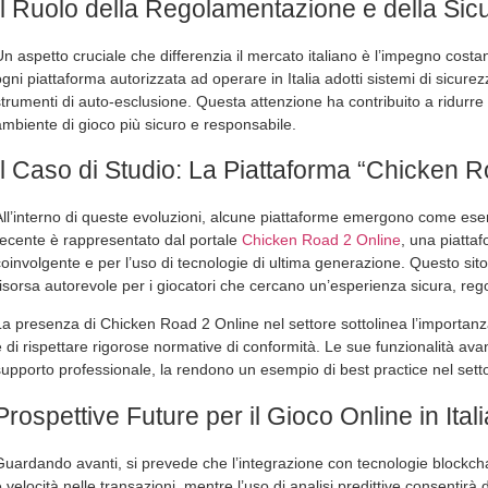
Il Ruolo della Regolamentazione e della Sic
Un aspetto cruciale che differenzia il mercato italiano è l’impegno cost
gni piattaforma autorizzata ad operare in Italia adotti sistemi di sicurezz
strumenti di auto-esclusione. Questa attenzione ha contribuito a ridurr
ambiente di gioco più sicuro e responsabile.
Il Caso di Studio: La Piattaforma “Chicken 
All’interno di queste evoluzioni, alcune piattaforme emergono come esem
recente è rappresentato dal portale
Chicken Road 2 Online
, una piattaf
coinvolgente e per l’uso di tecnologie di ultima generazione. Questo sit
risorsa autorevole per i giocatori che cercano un’esperienza sicura, rego
La presenza di Chicken Road 2 Online nel settore sottolinea l’importanza 
e di rispettare rigorose normative di conformità. Le sue funzionalità ava
supporto professionale, la rendono un esempio di best practice nel sett
Prospettive Future per il Gioco Online in Itali
Guardando avanti, si prevede che l’integrazione con tecnologie blockcha
e velocità nelle transazioni, mentre l’uso di analisi predittive consentirà