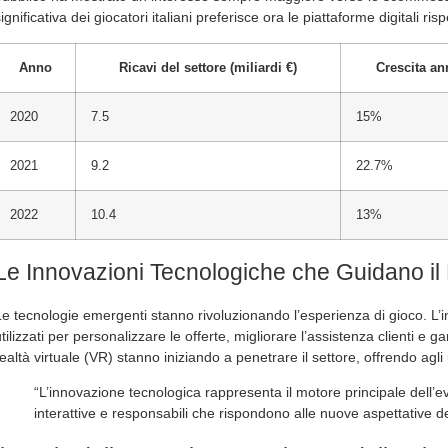
ignificativa dei giocatori italiani preferisce ora le piattaforme digitali rispe
Anno
Ricavi del settore (miliardi €)
Crescita an
2020
7.5
15%
2021
9.2
22.7%
2022
10.4
13%
Le Innovazioni Tecnologiche che Guidano il
Le tecnologie emergenti stanno rivoluzionando l’esperienza di gioco. L’in
tilizzati per personalizzare le offerte, migliorare l’assistenza clienti e 
realtà virtuale (VR) stanno iniziando a penetrare il settore, offrendo agli
“L’innovazione tecnologica rappresenta il motore principale dell’e
interattive e responsabili che rispondono alle nuove aspettative de