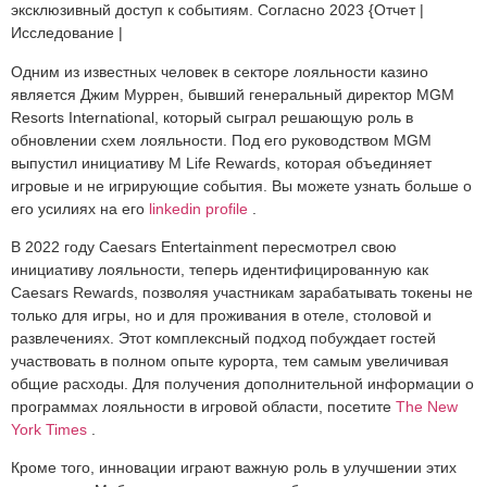
эксклюзивный доступ к событиям. Согласно 2023 {Отчет |
Исследование |
Одним из известных человек в секторе лояльности казино
является Джим Муррен, бывший генеральный директор MGM
Resorts International, который сыграл решающую роль в
обновлении схем лояльности. Под его руководством MGM
выпустил инициативу M Life Rewards, которая объединяет
игровые и не игрирующие события. Вы можете узнать больше о
его усилиях на его
linkedin profile
.
В 2022 году Caesars Entertainment пересмотрел свою
инициативу лояльности, теперь идентифицированную как
Caesars Rewards, позволяя участникам зарабатывать токены не
только для игры, но и для проживания в отеле, столовой и
развлечениях. Этот комплексный подход побуждает гостей
участвовать в полном опыте курорта, тем самым увеличивая
общие расходы. Для получения дополнительной информации о
программах лояльности в игровой области, посетите
The New
York Times
.
Кроме того, инновации играют важную роль в улучшении этих