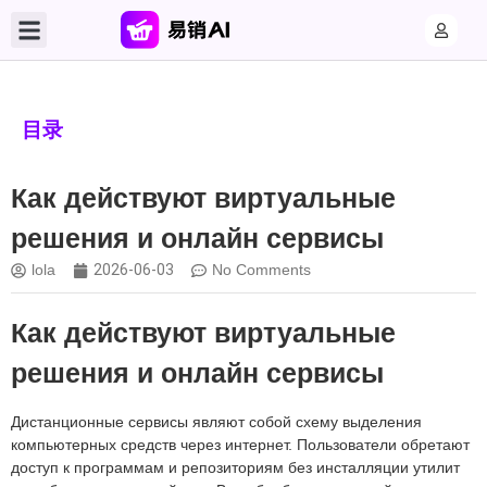
目录
Как действуют виртуальные
решения и онлайн сервисы
lola
2026-06-03
No Comments
Как действуют виртуальные
решения и онлайн сервисы
Дистанционные сервисы являют собой схему выделения
компьютерных средств через интернет. Пользователи обретают
доступ к программам и репозиториям без инсталляции утилит