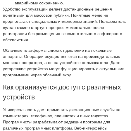
аварийному сохранению.
Удобство эксплуатации делает дистанционные решения
понятными для массовой публики. Понятные меню не
предполагают специальных инженерных знаний. Пользователь
вулкан казино стартует процесс моментально после
регистрации без размещения вспомогательного софтверного
обеспечения.
Облачные платформы снижают давление на локальные
аппараты. Операции осуществляются на производительных
машинах оператора, а не на устройстве пользователя. Даже
устаревшие устройства могут функционировать с актуальными
программами через облачный вход.
Как организуется доступ с различных
устройств
Универсальность дает применять дистанционные службы на
компьютерах, телефонах, планшетах и иных гаджетах.
Программисты разрабатывают редакции программ для
различных программных платформ. Веб-интерфейсы