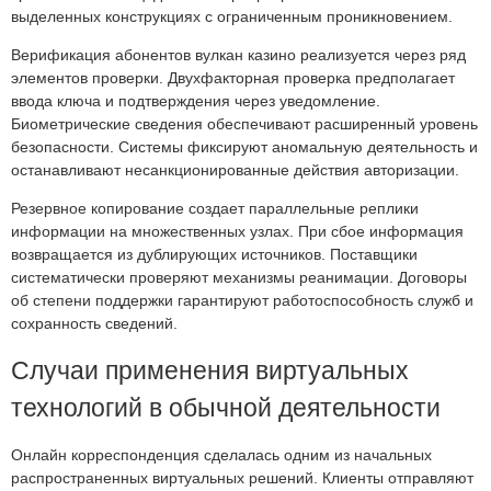
выделенных конструкциях с ограниченным проникновением.
Верификация абонентов вулкан казино реализуется через ряд
элементов проверки. Двухфакторная проверка предполагает
ввода ключа и подтверждения через уведомление.
Биометрические сведения обеспечивают расширенный уровень
безопасности. Системы фиксируют аномальную деятельность и
останавливают несанкционированные действия авторизации.
Резервное копирование создает параллельные реплики
информации на множественных узлах. При сбое информация
возвращается из дублирующих источников. Поставщики
систематически проверяют механизмы реанимации. Договоры
об степени поддержки гарантируют работоспособность служб и
сохранность сведений.
Случаи применения виртуальных
технологий в обычной деятельности
Онлайн корреспонденция сделалась одним из начальных
распространенных виртуальных решений. Клиенты отправляют