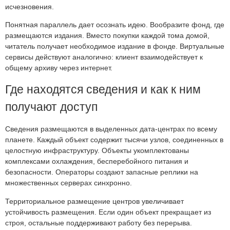
исчезновения.
Понятная параллель дает осознать идею. Вообразите фонд, где
размещаются издания. Вместо покупки каждой тома домой,
читатель получает необходимое издание в фонде. Виртуальные
сервисы действуют аналогично: клиент взаимодействует к
общему архиву через интернет.
Где находятся сведения и как к ним
получают доступ
Сведения размещаются в выделенных дата-центрах по всему
планете. Каждый объект содержит тысячи узлов, соединенных в
целостную инфраструктуру. Объекты укомплектованы
комплексами охлаждения, бесперебойного питания и
безопасности. Операторы создают запасные реплики на
множественных серверах синхронно.
Территориальное размещение центров увеличивает
устойчивость размещения. Если один объект прекращает из
строя, остальные поддерживают работу без перерыва.