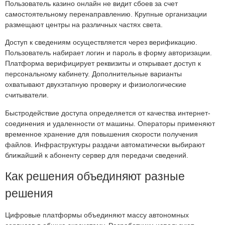
Пользователь казино онлайн не видит сбоев за счет
самостоятельному перенаправлению. Крупные организации
размещают центры на различных частях света.
Доступ к сведениям осуществляется через верификацию.
Пользователь набирает логин и пароль в форму авторизации.
Платформа верифицирует реквизиты и открывает доступ к
персональному кабинету. Дополнительные варианты
охватывают двухэтапную проверку и физиологические
считыватели.
Быстродействие доступа определяется от качества интернет-
соединения и удаленности от машины. Операторы применяют
временное хранение для повышения скорости получения
файлов. Инфраструктуры раздачи автоматически выбирают
ближайший к абоненту сервер для передачи сведений.
Как решения объединяют разные
решения
Цифровые платформы объединяют массу автономных