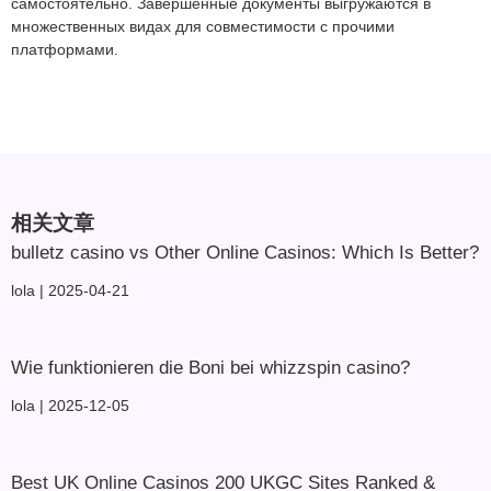
самостоятельно. Завершенные документы выгружаются в
множественных видах для совместимости с прочими
платформами.
相关文章
bulletz casino vs Other Online Casinos: Which Is Better?
lola
2025-04-21
Wie funktionieren die Boni bei whizzspin casino?
lola
2025-12-05
Best UK Online Casinos 200 UKGC Sites Ranked &