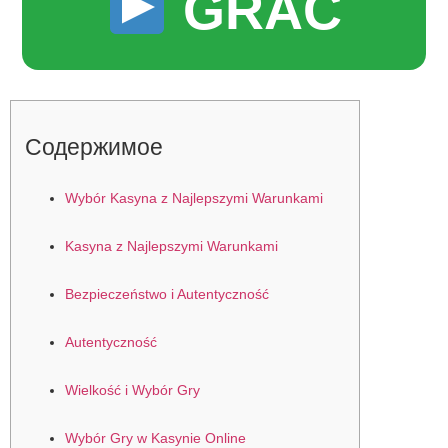
GRAĆ
Содержимое
Wybór Kasyna z Najlepszymi Warunkami
Kasyna z Najlepszymi Warunkami
Bezpieczeństwo i Autentyczność
Autentyczność
Wielkość i Wybór Gry
Wybór Gry w Kasynie Online