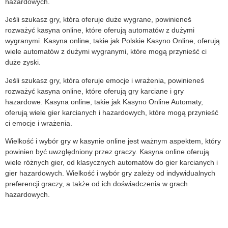
hazardowych.
Jeśli szukasz gry, która oferuje duże wygrane, powinieneś
rozważyć kasyna online, które oferują automatów z dużymi
wygranymi. Kasyna online, takie jak Polskie Kasyno Online, oferują
wiele automatów z dużymi wygranymi, które mogą przynieść ci
duże zyski.
Jeśli szukasz gry, która oferuje emocje i wrażenia, powinieneś
rozważyć kasyna online, które oferują gry karciane i gry
hazardowe. Kasyna online, takie jak Kasyno Online Automaty,
oferują wiele gier karcianych i hazardowych, które mogą przynieść
ci emocje i wrażenia.
Wielkość i wybór gry w kasynie online jest ważnym aspektem, który
powinien być uwzględniony przez graczy. Kasyna online oferują
wiele różnych gier, od klasycznych automatów do gier karcianych i
gier hazardowych. Wielkość i wybór gry zależy od indywidualnych
preferencji graczy, a także od ich doświadczenia w grach
hazardowych.