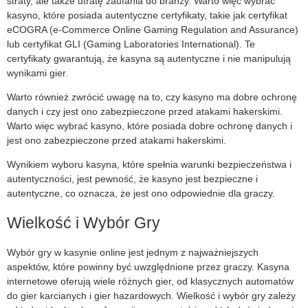
straty, ale także utratę zaufania do branży. Warto więc wybrać
kasyno, które posiada autentyczne certyfikaty, takie jak certyfikat
eCOGRA (e-Commerce Online Gaming Regulation and Assurance)
lub certyfikat GLI (Gaming Laboratories International). Te
certyfikaty gwarantują, że kasyna są autentyczne i nie manipulują
wynikami gier.
Warto również zwrócić uwagę na to, czy kasyno ma dobre ochronę
danych i czy jest ono zabezpieczone przed atakami hakerskimi.
Warto więc wybrać kasyno, które posiada dobre ochronę danych i
jest ono zabezpieczone przed atakami hakerskimi.
Wynikiem wyboru kasyna, które spełnia warunki bezpieczeństwa i
autentyczności, jest pewność, że kasyno jest bezpieczne i
autentyczne, co oznacza, że jest ono odpowiednie dla graczy.
Wielkość i Wybór Gry
Wybór gry w kasynie online jest jednym z najważniejszych
aspektów, które powinny być uwzględnione przez graczy. Kasyna
internetowe oferują wiele różnych gier, od klasycznych automatów
do gier karcianych i gier hazardowych. Wielkość i wybór gry zależy