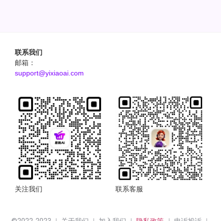
联系我们
邮箱：
support@yixiaoai.com
关注我们
联系客服
©2022-2023 ｜ 关于我们 ｜ 加入我们 ｜ 
隐私政策 
｜ 申诉投诉 ｜