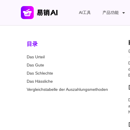
AI工具
产品功能
目录
Das Urteil
Das Gute
Das Schlechte
Das Hässliche
Vergleichstabelle der Auszahlungsmethoden