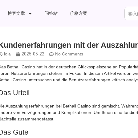
博客文章
问答站
价格方案
Kundenerfahrungen mit der Auszahlun
lola
2025-05-22
No Comments
Das Bethall Casino hat in der deutschen Glücksspielszene an Popular
deren Nutzererfahrungen stehen im Fokus. In diesem Artikel werden wir
Bethall Casino untersuchen und die Benutzererfahrungen kritisch analy
Das Urteil
Die Auszahlungserfahrungen bei Bethall Casino sind gemischt. Während
andere von Verzögerungen und Komplikationen. Um Ihnen eine fundiert
Nachteile zusammengefasst.
Das Gute