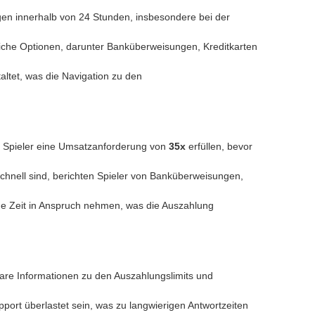
gen innerhalb von 24 Stunden, insbesondere bei der
eiche Optionen, darunter Banküberweisungen, Kreditkarten
taltet, was die Navigation zu den
 Spieler eine Umsatzanforderung von
35x
erfüllen, bevor
hnell sind, berichten Spieler von Banküberweisungen,
che Zeit in Anspruch nehmen, was die Auszahlung
lare Informationen zu den Auszahlungslimits und
ort überlastet sein, was zu langwierigen Antwortzeiten