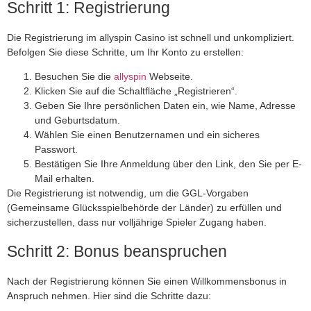
Schritt 1: Registrierung
Die Registrierung im allyspin Casino ist schnell und unkompliziert.
Befolgen Sie diese Schritte, um Ihr Konto zu erstellen:
Besuchen Sie die
allyspin
Webseite.
Klicken Sie auf die Schaltfläche „Registrieren“.
Geben Sie Ihre persönlichen Daten ein, wie Name, Adresse
und Geburtsdatum.
Wählen Sie einen Benutzernamen und ein sicheres
Passwort.
Bestätigen Sie Ihre Anmeldung über den Link, den Sie per E-
Mail erhalten.
Die Registrierung ist notwendig, um die GGL-Vorgaben
(Gemeinsame Glücksspielbehörde der Länder) zu erfüllen und
sicherzustellen, dass nur volljährige Spieler Zugang haben.
Schritt 2: Bonus beanspruchen
Nach der Registrierung können Sie einen Willkommensbonus in
Anspruch nehmen. Hier sind die Schritte dazu: