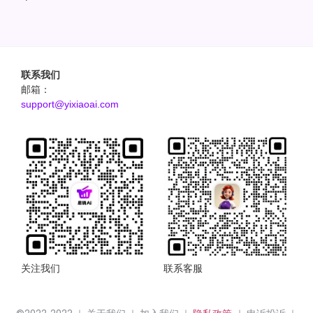
联系我们
邮箱：
support@yixiaoai.com
关注我们
联系客服