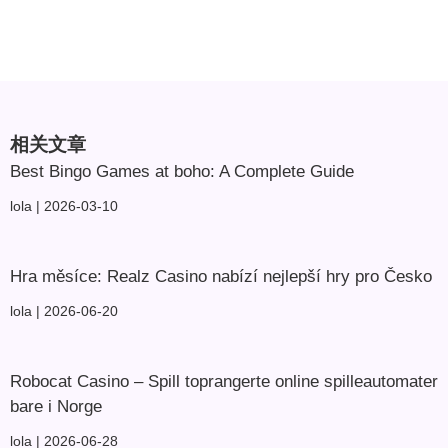
相关文章
Best Bingo Games at
boho
: A Complete Guide
lola
2026-03-10
Hra měsíce: Realz Casino nabízí nejlepší hry pro Česko
lola
2026-06-20
Robocat Casino – Spill toprangerte online spilleautomater
bare i Norge
lola
2026-06-28