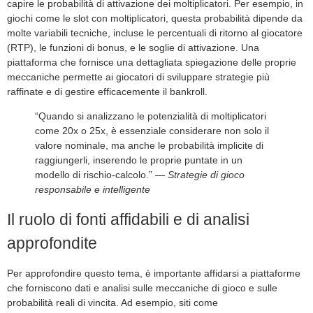
capire le probabilità di attivazione dei moltiplicatori. Per esempio, in
giochi come le slot con moltiplicatori, questa probabilità dipende da
molte variabili tecniche, incluse le percentuali di ritorno al giocatore
(RTP), le funzioni di bonus, e le soglie di attivazione. Una
piattaforma che fornisce una dettagliata spiegazione delle proprie
meccaniche permette ai giocatori di sviluppare strategie più
raffinate e di gestire efficacemente il bankroll.
“Quando si analizzano le potenzialità di moltiplicatori
come 20x o 25x, è essenziale considerare non solo il
valore nominale, ma anche le probabilità implicite di
raggiungerli, inserendo le proprie puntate in un
modello di rischio-calcolo.” —
Strategie di gioco
responsabile e intelligente
Il ruolo di fonti affidabili e di analisi
approfondite
Per approfondire questo tema, è importante affidarsi a piattaforme
che forniscono dati e analisi sulle meccaniche di gioco e sulle
probabilità reali di vincita. Ad esempio, siti come