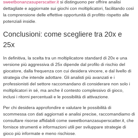
sweetbonanzasuperscatter.it
si distinguono per offrire analisi
dettagliate e aggiornate sui giochi con moltiplicatori, facilitando così
la comprensione delle effettive opportunità di profitto rispetto alle
potenziali insidie.
Conclusioni: come scegliere tra 20x e
25x
In definitiva, la scelta tra un moltiplicatore standard di 20x e una
versione più aggressiva di 25x dipende dal profilo di rischio del
giocatore, dalla frequenza con cui desidera vincere, e dal livello di
strategia che intende adottare. Gli analisti più avanzati e i
professionisti del settore raccomandano di considerare non solo i
moltiplicatori in sé, ma anche il contesto complessivo di gioco,
inclusi i ritorni percentuali e le possibilità di attivazione.
Per chi desidera approfondire e valutare le possibilità di
scommessa con dati aggiornati e analisi precise, raccomandiamo di
consultare risorse affidabili come sweetbonanzasuperscatter.it, che
fornisce strumenti e informazioni utili per sviluppare strategie di
gioco più informate e meno rischiose.