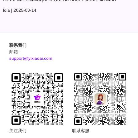
lola
2025-03-14
联系我们
邮箱：
support@yixiaoai.com
关注我们
联系客服