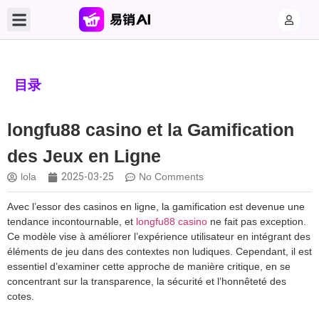
目录
longfu88 casino et la Gamification
des Jeux en Ligne
lola
2025-03-25
No Comments
Avec l’essor des casinos en ligne, la gamification est devenue une
tendance incontournable, et
longfu88 casino
ne fait pas exception.
Ce modèle vise à améliorer l’expérience utilisateur en intégrant des
éléments de jeu dans des contextes non ludiques. Cependant, il est
essentiel d’examiner cette approche de manière critique, en se
concentrant sur la transparence, la sécurité et l’honnêteté des
cotes.