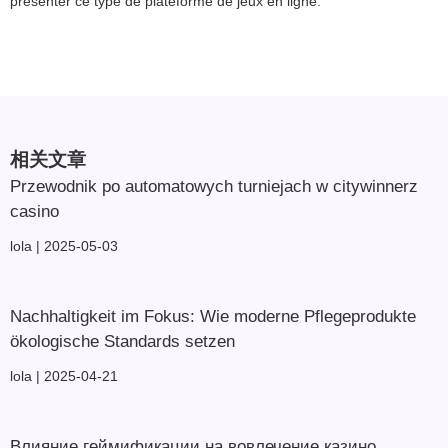
présenter ce type de plateforme de jeux en ligne.
相关文章
Przewodnik po automatowych turniejach w citywinnerz
casino
lola
2025-05-03
Nachhaltigkeit im Fokus: Wie moderne Pflegeprodukte
ökologische Standards setzen
lola
2025-04-21
Влияние геймификации на вовлечение казино