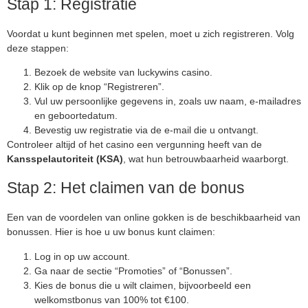
Stap 1: Registratie
Voordat u kunt beginnen met spelen, moet u zich registreren. Volg
deze stappen:
Bezoek de website van luckywins casino.
Klik op de knop “Registreren”.
Vul uw persoonlijke gegevens in, zoals uw naam, e-mailadres
en geboortedatum.
Bevestig uw registratie via de e-mail die u ontvangt.
Controleer altijd of het casino een vergunning heeft van de
Kansspelautoriteit (KSA)
, wat hun betrouwbaarheid waarborgt.
Stap 2: Het claimen van de bonus
Een van de voordelen van online gokken is de beschikbaarheid van
bonussen. Hier is hoe u uw bonus kunt claimen:
Log in op uw account.
Ga naar de sectie “Promoties” of “Bonussen”.
Kies de bonus die u wilt claimen, bijvoorbeeld een
welkomstbonus van 100% tot €100.