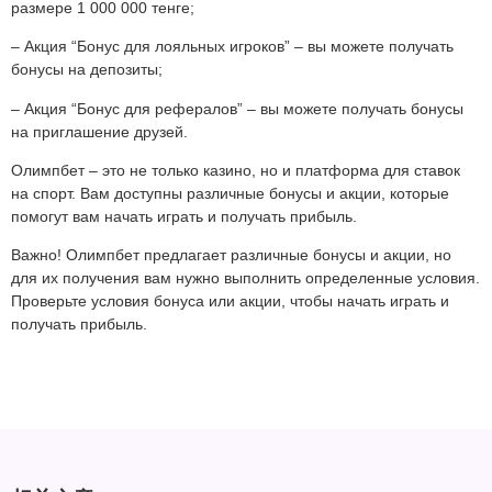
размере 1 000 000 тенге;
– Акция “Бонус для лояльных игроков” – вы можете получать
бонусы на депозиты;
– Акция “Бонус для рефералов” – вы можете получать бонусы
на приглашение друзей.
Олимпбет – это не только казино, но и платформа для ставок
на спорт. Вам доступны различные бонусы и акции, которые
помогут вам начать играть и получать прибыль.
Важно! Олимпбет предлагает различные бонусы и акции, но
для их получения вам нужно выполнить определенные условия.
Проверьте условия бонуса или акции, чтобы начать играть и
получать прибыль.