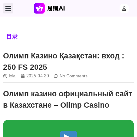
目录
Олимп Казино Қазақстан: вход :
250 FS 2025
lola
2025-04-30
No Comments
Олимп казино официальный сайт
в Казахстане – Olimp Casino