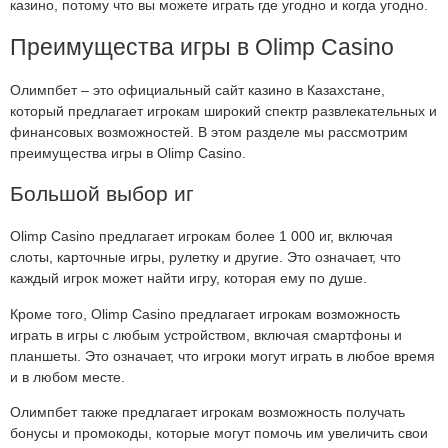
казино, потому что вы можете играть где угодно и когда угодно.
Преимущества игры в Olimp Casino
Олимпбет – это официальный сайт казино в Казахстане,
который предлагает игрокам широкий спектр развлекательных и
финансовых возможностей. В этом разделе мы рассмотрим
преимущества игры в Olimp Casino.
Большой выбор иг
Olimp Casino предлагает игрокам более 1 000 иг, включая
слоты, карточные игры, рулетку и другие. Это означает, что
каждый игрок может найти игру, которая ему по душе.
Кроме того, Olimp Casino предлагает игрокам возможность
играть в игры с любым устройством, включая смартфоны и
планшеты. Это означает, что игроки могут играть в любое время
и в любом месте.
Олимпбет также предлагает игрокам возможность получать
бонусы и промокоды, которые могут помочь им увеличить свои