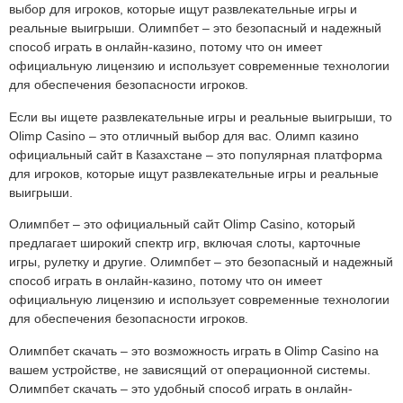
выбор для игроков, которые ищут развлекательные игры и
реальные выигрыши. Олимпбет – это безопасный и надежный
способ играть в онлайн-казино, потому что он имеет
официальную лицензию и использует современные технологии
для обеспечения безопасности игроков.
Если вы ищете развлекательные игры и реальные выигрыши, то
Olimp Casino – это отличный выбор для вас. Олимп казино
официальный сайт в Казахстане – это популярная платформа
для игроков, которые ищут развлекательные игры и реальные
выигрыши.
Олимпбет – это официальный сайт Olimp Casino, который
предлагает широкий спектр игр, включая слоты, карточные
игры, рулетку и другие. Олимпбет – это безопасный и надежный
способ играть в онлайн-казино, потому что он имеет
официальную лицензию и использует современные технологии
для обеспечения безопасности игроков.
Олимпбет скачать – это возможность играть в Olimp Casino на
вашем устройстве, не зависящий от операционной системы.
Олимпбет скачать – это удобный способ играть в онлайн-