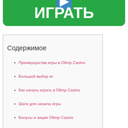
ИГРАТЬ
Содержимое
Преимущества игры в Olimp Casino
Большой выбор иг
Как начать играть в Olimp Casino
Шаги для начала игры
Бонусы и акции Olimp Casino