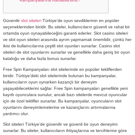
Güvenilir
slot siteleri
Türkiye’de oyun sevdiklerinin en popüler
seçeneklerinden biridir. Bu siteler, kullanıcıların güvenli ve rahat bir
ortamda oyun oynayabileceğini garanti ederler. Slot casino siteleri
ve slot oyun siteleri arasında ayrım yapmamak önemlidir, çünkü her
ikisi de kullanıcılarına çeşitli slot oyunları sunarlar. Casino slot
siteleri de slot oyunlarını sunarlar ve genellikle daha geniş bir oyun
kataloğu ve daha fazla bonus sunarlar.
Free Spin Kampanyaları slot sitelerinde en popüler tekliflerden
biridir. Türkiye’deki slot sitelerinde bulunan bu kampanyalar,
kullanıcıların oyun oynarken kazançlı bir deneyim
yaşayabileceklerini sağlar. Free Spin kampanyaları genellikle yeni
kayıtlı oyunculara sunulur, ancak bazı sitelerde mevcut oyuncular
için de özel teklifler sunarlar. Bu kampanyalar, oyuncuların slot
oyunlarını deneyimlemelerine ve kazançlarını artırmalarına
yardımcı olur.
Slot siteleri Türkiye’de güvenilir ve güvenli bir oyun deneyimi
sunarlar. Bu siteler, kullanıcıların ihtiyaçlarına ve tercihlerine göre