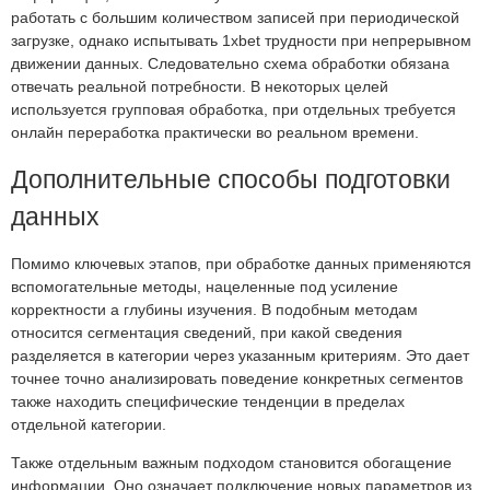
работать с большим количеством записей при периодической
загрузке, однако испытывать 1xbet трудности при непрерывном
движении данных. Следовательно схема обработки обязана
отвечать реальной потребности. В некоторых целей
используется групповая обработка, при отдельных требуется
онлайн переработка практически во реальном времени.
Дополнительные способы подготовки
данных
Помимо ключевых этапов, при обработке данных применяются
вспомогательные методы, нацеленные под усиление
корректности а глубины изучения. В подобным методам
относится сегментация сведений, при какой сведения
разделяется в категории через указанным критериям. Это дает
точнее точно анализировать поведение конкретных сегментов
также находить специфические тенденции в пределах
отдельной категории.
Также отдельным важным подходом становится обогащение
информации. Оно означает подключение новых параметров из