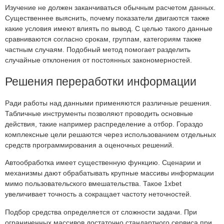
Изучение не должен заканчиваться обычным расчетом данных.
Существеннее выяснить, почему показатели двигаются также
какие условия имеют влиять по вывод. С целью такого данные
сравниваются согласно срокам, группам, категориям также
частным случаям. Подобный метод помогает разделить
случайные отклонения от постоянных закономерностей.
Решения переработки информации
Ради работы над данными применяются различные решения.
Табличные инструменты позволяют проводить основные
действия, такие например распределение а отбор. Гораздо
комплексные цели решаются через использованием отдельных
средств программирования а оценочных решений.
Автообработка имеет существенную функцию. Сценарии и
механизмы дают обрабатывать крупные массивы информации
мимо пользовательского вмешательства. Такое 1xbet
увеличивает точность а сокращает частоту неточностей.
Подбор средства определяется от сложности задачи. При
ограниченных массивов достаточно стандартного сервиса при