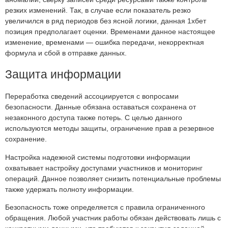
резких изменений. Так, в случае если показатель резко
увеличился в ряд периодов без ясной логики, данная 1хбет
позиция предполагает оценки. Временами данное настоящее
изменение, временами — ошибка передачи, некорректная
формула и сбой в отправке данных.
Защита информации
Переработка сведений ассоциируется с вопросами
безопасности. Данные обязана оставаться сохранена от
незаконного доступа также потерь. С целью данного
используются методы защиты, ограничение прав а резервное
сохранение.
Настройка надежной системы подготовки информации
охватывает настройку доступами участников и мониторинг
операций. Данное позволяет снизить потенциальные проблемы
также удержать полноту информации.
Безопасность тоже определяется с правила ограниченного
обращения. Любой участник работы обязан действовать лишь с