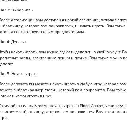
Шаг 3: Выбор игры
После авторизации вам доступен широкий спектр игр, включая слоты
выбрать игру, которая вам понравилась, и начать играть. Вам также
которая соответствует вашим предпочтениям.
Шаг 4: Депозит
Чтобы начать играть, вам нужно сделать депозит на свой аккаунт.
кредитные карты, электронные деньги и другие. Вам также можно ис
депозит.
Шаг 5: Начать играть
После депозита вы можете начать играть в любую игру, которая вам
можете выбрать размер ставки, который вам понравится. Вам также
автоматически играть в игру.
Таким образом, вы можете начать играть в Pinco Casino, используя 
вы можете выбрать игру, которая вам понравилась. Вам также можно
игры.