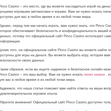
Pinco Casino – это место, где вы можете насладиться игрой на ден
лучшими игровыми автоматами и играми. Вам не нужно искать пинко
доступен для вас в любое время и из любой точки мира.
Однако, перед тем как начать играть, вам нужно знать, что Pinco Cas
которое обеспечивает безопасность и конфиденциальность вашей и
данных, потому что официальный сайт Pinco Casino использует с
информации.
Кроме того, на официальном сайте Pinco Casino вы можете найти о
доступны для игры на деньги. Вы можете выбрать игру, которая вам 
безопасности своих данных.
Таким образом, если вы ищете надежное и безопасное онлайн-казин
Pinco Casino – это ваш выбор. Вам не нужно искать
пинко казино
, п
для вас в любое время и из любой точки мира.
Надеемся, что наша статья поможет вам найти ответы на ваши вопр
удовлетворительное игровое опыта.
Обратите внимание! Официальный сайт Pinco Casino доступен только