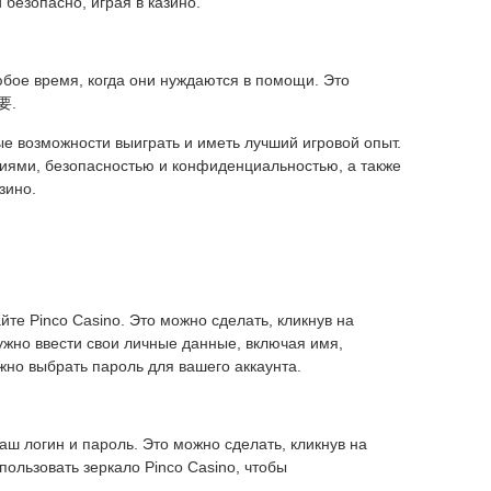
 безопасно, играя в казино.
юбое время, когда они нуждаются в помощи. Это
需要.
ые возможности выиграть и иметь лучший игровой опыт.
иями, безопасностью и конфиденциальностью, а также
зино.
те Pinco Casino. Это можно сделать, кликнув на
нужно ввести свои личные данные, включая имя,
жно выбрать пароль для вашего аккаунта.
аш логин и пароль. Это можно сделать, кликнув на
пользовать зеркало Pinco Casino, чтобы