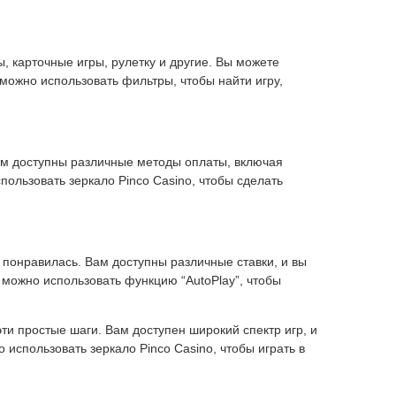
, карточные игры, рулетку и другие. Вы можете
 можно использовать фильтры, чтобы найти игру,
 Вам доступны различные методы оплаты, включая
пользовать зеркало Pinco Casino, чтобы сделать
 понравилась. Вам доступны различные ставки, и вы
 можно использовать функцию “AutoPlay”, чтобы
эти простые шаги. Вам доступен широкий спектр игр, и
 использовать зеркало Pinco Casino, чтобы играть в