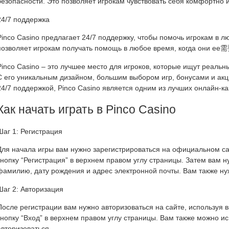
безопасности. Это позволяет игрокам чувствовать себя комфортно и
24/7 поддержка
Pinco Casino предлагает 24/7 поддержку, чтобы помочь игрокам в л
позволяет игрокам получать помощь в любое время, когда они ее
Pinco Casino – это лучшее место для игроков, которые ищут реальн
С его уникальным дизайном, большим выбором игр, бонусами и акц
24/7 поддержкой, Pinco Casino является одним из лучших онлайн-ка
Как начать играть в Pinco Casino
Шаг 1: Регистрация
Для начала игры вам нужно зарегистрироваться на официальном сай
кнопку “Регистрация” в верхнем правом углу страницы. Затем вам 
фамилию, дату рождения и адрес электронной почты. Вам также ну
Шаг 2: Авторизация
После регистрации вам нужно авторизоваться на сайте, используя в
кнопку “Вход” в верхнем правом углу страницы. Вам также можно ис
авторизоваться.