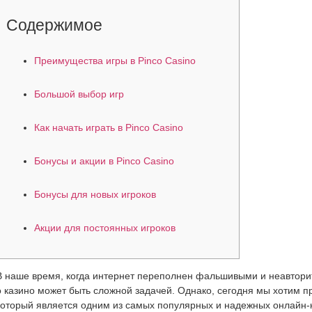
Содержимое
Преимущества игры в Pinco Casino
Большой выбор игр
Как начать играть в Pinco Casino
Бонусы и акции в Pinco Casino
Бонусы для новых игроков
Акции для постоянных игроков
В наше время, когда интернет переполнен фальшивыми и неавтор
о казино может быть сложной задачей. Однако, сегодня мы хотим п
который является одним из самых популярных и надежных онлайн-к