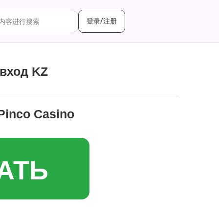
登录/注册
вход KZ
Pinco Casino
АТЬ