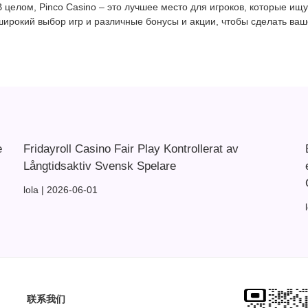
В целом, Pinco Casino – это лучшее место для игроков, которые и
широкий выбор игр и различные бонусы и акции, чтобы сделать ва
e
Fridayroll Casino Fair Play Kontrollerat av
Långtidsaktiv Svensk Spelare
lola
2026-06-01
联系我们