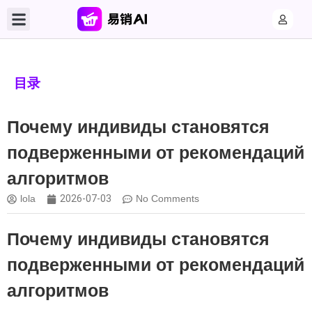
目录
Почему индивиды становятся
подверженными от рекомендаций
алгоритмов
lola
2026-07-03
No Comments
Почему индивиды становятся
подверженными от рекомендаций
алгоритмов