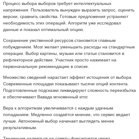
Процесс выбора выборов требует интеллектуальных
напряжения. Пользователь вынужден выразить запрос, оценить
версии, сравнить свойства. Готовые предложения устраняют
необходимость этих операций. Алгоритм уже исследовал
данные и показал оптимальный опцию.
Сохранение умственной ресурсов становится главным
побуждением. Мозг желает уменьшить расходы на стандартные
операции. Выбор картины, музыки или статьи становится в
рефлекторное действие. Участник просто нажимает на
первоначальную рекомендацию в списке.
Множество сведений нарастает эффект истощения от выбора.
Современные площадки показывают тысячи опций контента.
Подготовленные подсказки ликвидируют сложность переизбытка
и обеспечивают Вавада мгновенный итог.
Вера к алгоритмам увеличивается с каждым удачным
попаданием. Медленно создаётся мнение, что сервис ведает
лучше. Автономный выбор начинает выглядеть менее
результативным.
Тенденция надеяться на советы фиксируется через