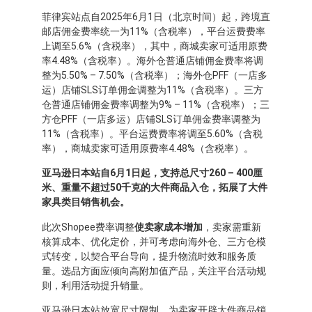
菲律宾站点自2025年6月1日（北京时间）起，跨境直
邮店佣金费率统一为11%（含税率），平台运费费率
上调至5.6%（含税率），其中，商城卖家可适用原费
率4.48%（含税率）。海外仓普通店铺佣金费率将调
整为5.50% – 7.50%（含税率）；海外仓PFF（一店多
运）店铺SLS订单佣金调整为11%（含税率）。三方
仓普通店铺佣金费率调整为9% – 11%（含税率）；三
方仓PFF（一店多运）店铺SLS订单佣金费率调整为
11%（含税率）。平台运费费率将调至5.60%（含税
率），商城卖家可适用原费率4.48%（含税率）。
亚马逊日本站自6月1日起，支持总尺寸260 – 400厘
米、重量不超过50千克的大件商品入仓，拓展了大件
家具类目销售机会。
此次Shopee费率调整
使卖家成本增加
，卖家需重新
核算成本、优化定价，并可考虑向海外仓、三方仓模
式转变，以契合平台导向，提升物流时效和服务质
量。选品方面应倾向高附加值产品，关注平台活动规
则，利用活动提升销量。
亚马逊日本站放宽尺寸限制，为卖家开辟大件商品销