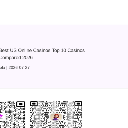
Best US Online Casinos Top 10 Casinos
Compared 2026
lola
2026-07-27