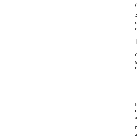
g
r
s