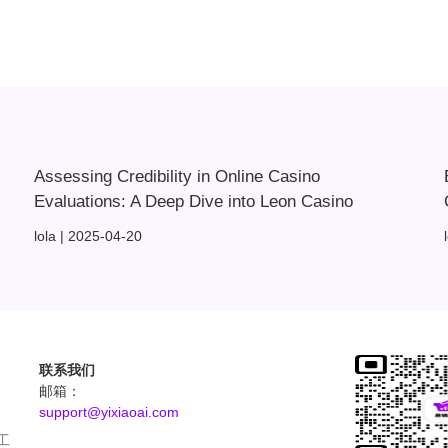
Assessing Credibility in Online Casino
Evaluations: A Deep Dive into Leon Casino
lola
2025-04-20
联系我们
邮箱：
support@yixiaoai.com
工