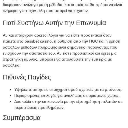
διαφέρουν ανάλογα με τη μέθοδο, και οι παίκτες θα πρέπει να είναι
ενήμεροι για τυχόν τέλη που μπορεί να ισχύουν.
Γιατί Συστήνω Αυτήν την Επωνυμία
Αν και υπάρχουν αρκετοί λόγοι για να είστε προσεκτικοί όταν
παίζετε στο bassbet casino, η ρύθμιση από την HGC και η χρήση
ασφαλών μεθόδων πληρωμής είναι σημαντικοί παράγοντες που
ενισχύουν την αξιοπιστία του. Αν είστε προσεκτικοί και έχετε μια
στρατηγική άμυνας, μπορείτε να απολαύσετε την εμπειρία με
ασφάλεια.
Πιθανές Παγίδες
Υψηλές απαιτήσεις στοιχηματισμού σχετικές με τα μπόνους.
Περιορισμένες επιλογές για αναλήψεις σε ορισμένες χώρες.
Δυσκολία στην επικοινωνία με την εξυπηρέτηση πελατών σε
περιπτώσεις προβλημάτων.
Συμπέρασμα