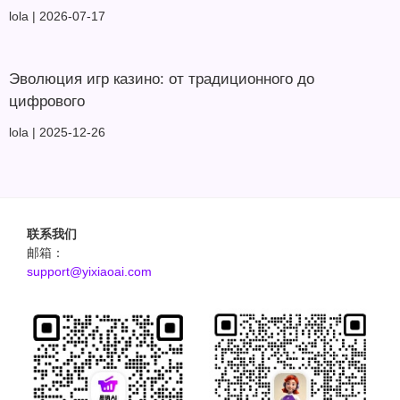
lola
2026-07-17
Эволюция игр казино: от традиционного до
цифрового
lola
2025-12-26
联系我们
邮箱：
support@yixiaoai.com