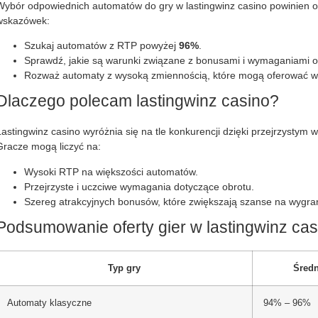
Wybór odpowiednich automatów do gry w lastingwinz casino powinien op
wskazówek:
Szukaj automatów z RTP powyżej
96%
.
Sprawdź, jakie są warunki związane z bonusami i wymaganiami o
Rozważ automaty z wysoką zmiennością, które mogą oferować wię
Dlaczego polecam lastingwinz casino?
Lastingwinz casino wyróżnia się na tle konkurencji dzięki przejrzyst
Gracze mogą liczyć na:
Wysoki RTP na większości automatów.
Przejrzyste i uczciwe wymagania dotyczące obrotu.
Szereg atrakcyjnych bonusów, które zwiększają szanse na wygra
Podsumowanie oferty gier w lastingwinz cas
Typ gry
Śred
Automaty klasyczne
94% – 96%