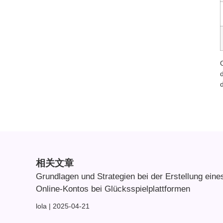
相关文章
Grundlagen und Strategien bei der Erstellung eine
Online-Kontos bei Glücksspielplattformen
lola
2025-04-21