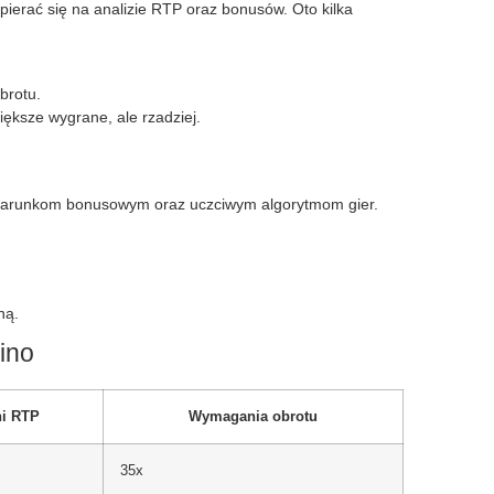
ierać się na analizie RTP oraz bonusów. Oto kilka
brotu.
ksze wygrane, ale rzadziej.
ym warunkom bonusowym oraz uczciwym algorytmom gier.
ną.
ino
ni RTP
Wymagania obrotu
35x