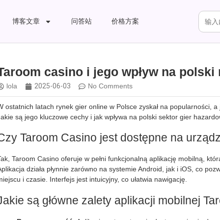
博客文章
问答站
价格方案
Taroom casino i jego wpływ na polski 
lola
2025-06-03
No Comments
W ostatnich latach rynek gier online w Polsce zyskał na popularności, a 
Jakie są jego kluczowe cechy i jak wpływa na polski sektor gier hazardo
Czy Taroom Casino jest dostępne na urząd
Tak, Taroom Casino oferuje w pełni funkcjonalną aplikację mobilną, kt
Aplikacja działa płynnie zarówno na systemie Android, jak i iOS, co p
iejscu i czasie. Interfejs jest intuicyjny, co ułatwia nawigację.
Jakie są główne zalety aplikacji mobilnej T