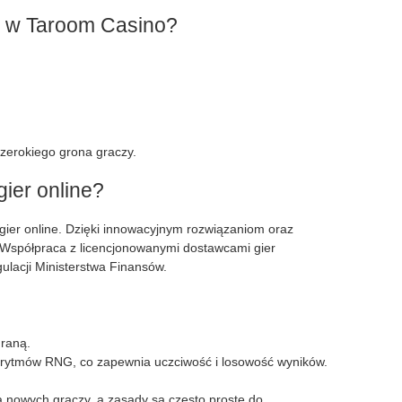
ci w Taroom Casino?
szerokiego grona graczy.
ier online?
gier online. Dzięki innowacyjnym rozwiązaniom oraz
. Współpraca z licencjonowanymi dostawcami gier
ulacji Ministerstwa Finansów.
graną.
orytmów RNG, co zapewnia uczciwość i losowość wyników.
la nowych graczy, a zasady są często proste do