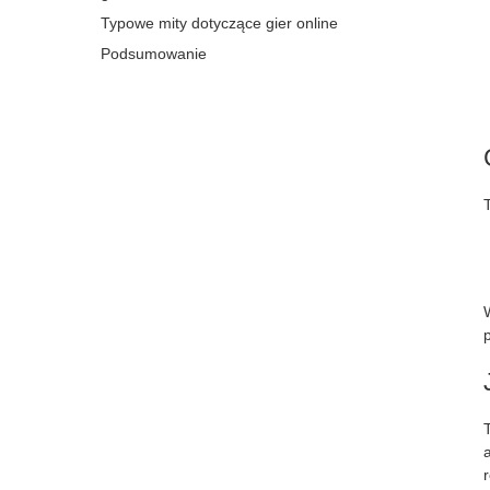
Typowe mity dotyczące gier online
Podsumowanie