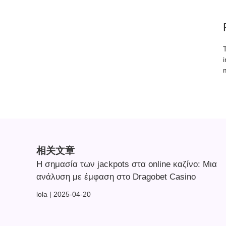
相关文章
Η σημασία των jackpots στα online καζίνο: Μια
ανάλυση με έμφαση στο Dragobet Casino
lola
2025-04-20