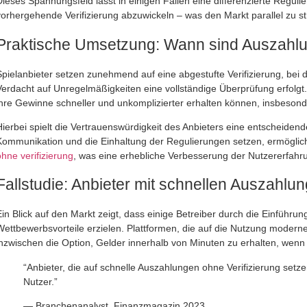
Dieses Spannungsfeld lässt in einigen Fällen eine differenzierte Reguli
vorhergehende Verifizierung abzuwickeln – was den Markt parallel zu st
Praktische Umsetzung: Wann sind Auszah
Spielanbieter setzen zunehmend auf eine abgestufte Verifizierung, bei
Verdacht auf Unregelmäßigkeiten eine vollständige Überprüfung erfolgt
ihre Gewinne schneller und unkomplizierter erhalten können, insbesonde
Hierbei spielt die Vertrauenswürdigkeit des Anbieters eine entscheidend
Kommunikation und die Einhaltung der Regulierungen setzen, ermögli
ohne verifizierung
, was eine erhebliche Verbesserung der Nutzererfahrun
Fallstudie: Anbieter mit schnellen Auszahl
Ein Blick auf den Markt zeigt, dass einige Betreiber durch die Einführu
Wettbewerbsvorteile erzielen. Plattformen, die auf die Nutzung moder
inzwischen die Option, Gelder innerhalb von Minuten zu erhalten, wenn
“Anbieter, die auf schnelle Auszahlungen ohne Verifizierung set
Nutzer.”
— Branchenanalyst, Finanzmagazin 2023