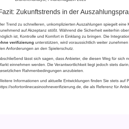
Fazit: Zukunftstrends in der Auszahlungspra
Der Trend zu schnelleren, unkomplizierten Auszahlungen spiegelt eine Ku
zunehmend auf Akzeptanz stößt. Während die Sicherheit weiterhin oberst
möglich ist, Kontrolle und Komfort in Einklang zu bringen. Die Integrat
ohne verifizierung
unterstützen, wird voraussichtlich weiter zunehmen
den Anforderungen an den Spielerschutz.
Abschließend lässt sich sagen, dass Anbieter, die diesen Weg für sich 
Markt einnehmen werden. Die Verantwortlichkeit liegt jedoch stets darin
gesetzlichen Rahmenbedingungen anzubieten.
Weitere Informationen und aktuelle Entwicklungen finden Sie stets auf 
https://sofortonlinecasinoohneverifizierung.de, die als Referenz für Anb