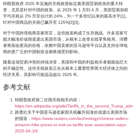
特朗普政府 2025 年实施的关税政策标志着美国贸易政策的重大转
变，尤其是针对中国的政策。从 2025 年 1 月到 4 月，美国贸易加权
平均关税从 2% 升至估计的 24%，为一个多世纪以来的最高水平[1]。
针对中国商品的关税已飙升至 125%[2][3]。
对于中国跨境电商卖家而言，这些政策构成了生存挑战。许多卖家可
能大幅涨价或彻底退出美国市场，从根本上改变在线零售格局。消费
者将面临更高的价格，依赖中国卖家的亚马逊等平台以及支持全球电
商的更广泛的中国制造业都将感受到影响。
随着这场贸易冲突的持续演变，美国和中国的利益相关者都面临巨大
的不确定性。这些关税政策正在从根本上重塑世界两大经济体之间的
经济关系，其影响可能远远超出 2025 年。
参考文献
特朗普政府第二任期关税相关内容：
https://en.wikipedia.org/wiki/Tariffs_in_the_second_Trump_admi
路透社关于中国亚马逊卖家因关税飙升拟涨价或退出美国市场
的报道：
https://www.reuters.com/technology/chinese-sellers-
amazon-hike-prices-or-exit-us-tariffs-soar-association-says-
2025-04-10/