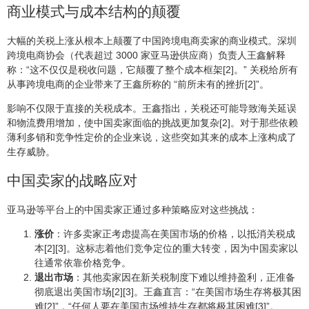
商业模式与成本结构的颠覆
大幅的关税上涨从根本上颠覆了中国跨境电商卖家的商业模式。深圳
跨境电商协会（代表超过 3000 家亚马逊供应商）负责人王鑫解释
称：“这不仅仅是税收问题，它颠覆了整个成本框架[2]。” 关税给所有
从事跨境电商的企业带来了王鑫所称的 “前所未有的挫折[2]”。
影响不仅限于直接的关税成本。王鑫指出，关税还可能导致海关延误
和物流费用增加，使中国卖家面临的挑战更加复杂[2]。对于那些依赖
薄利多销和竞争性定价的企业来说，这些突如其来的成本上涨构成了
生存威胁。
中国卖家的战略应对
亚马逊等平台上的中国卖家正通过多种策略应对这些挑战：
涨价
：许多卖家正考虑提高在美国市场的价格，以抵消关税成
本[2][3]。这标志着他们竞争定位的重大转变，因为中国卖家以
往通常依靠价格竞争。
退出市场
：其他卖家因在新关税制度下难以维持盈利，正准备
彻底退出美国市场[2][3]。王鑫直言：“在美国市场生存将极其困
难[2]”，“任何人要在美国市场维持生存都将极其困难[3]”。