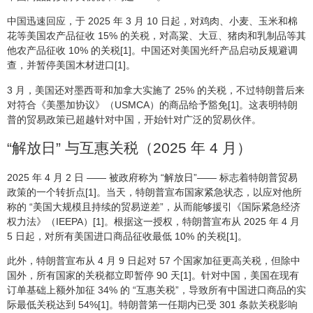
中国迅速回应，于 2025 年 3 月 10 日起，对鸡肉、小麦、玉米和棉
花等美国农产品征收 15% 的关税，对高粱、大豆、猪肉和乳制品等其
他农产品征收 10% 的关税[1]。中国还对美国光纤产品启动反规避调
查，并暂停美国木材进口[1]。
3 月，美国还对墨西哥和加拿大实施了 25% 的关税，不过特朗普后来
对符合《美墨加协议》（USMCA）的商品给予豁免[1]。这表明特朗
普的贸易政策已超越针对中国，开始针对广泛的贸易伙伴。
“解放日” 与互惠关税（2025 年 4 月）
2025 年 4 月 2 日 —— 被政府称为 “解放日”—— 标志着特朗普贸易
政策的一个转折点[1]。当天，特朗普宣布国家紧急状态，以应对他所
称的 “美国大规模且持续的贸易逆差”，从而能够援引《国际紧急经济
权力法》（IEEPA）[1]。根据这一授权，特朗普宣布从 2025 年 4 月
5 日起，对所有美国进口商品征收最低 10% 的关税[1]。
此外，特朗普宣布从 4 月 9 日起对 57 个国家加征更高关税，但除中
国外，所有国家的关税都立即暂停 90 天[1]。针对中国，美国在现有
订单基础上额外加征 34% 的 “互惠关税”，导致所有中国进口商品的实
际最低关税达到 54%[1]。特朗普第一任期内已受 301 条款关税影响