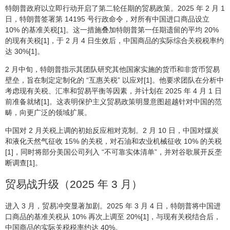
特朗普政府以立即行动开启了第二轮任期的贸易政策。2025 年 2 月 1
日，特朗普签署第 14195 号行政命令，对所有中国进口商品设立
10% 的基准关税[1]。这一措施叠加特朗普第一任期遗留的平均 20%
的现有关税[1]，于 2 月 4 日生效后，中国商品的实际综合关税税率约
达 30%[1]。
2 月中旬，特朗普指示其团队研究其他国家实施的货币和非货币贸易
壁垒，旨在制定定制化的 “互惠关税” 以应对[1]。他要求团队在分析中
考虑现有关税、汇率和贸易平衡等因素，并计划在 2025 年 4 月 1 日
前准备就绪[1]。这表明保护主义贸易政策明显意图超越针对中国的范
畴，向更广泛的领域扩展。
中国对 2 月关税上调的初始反应相对克制。2 月 10 日，中国对煤炭
和液化天然气征收 15% 的关税，对石油和农业机械征收 10% 的关税
[1]，同时将部分美国公司列入 “不可靠实体清单”，并对谷歌展开反垄
断调查[1]。
贸易战升级（2025 年 3 月）
进入 3 月，贸易冲突显著加剧。2025 年 3 月 4 日，特朗普将中国进
口商品的基准关税从 10% 再次上调至 20%[1]，与现有关税结合后，
中国商品的实际关税税率约达 40%。