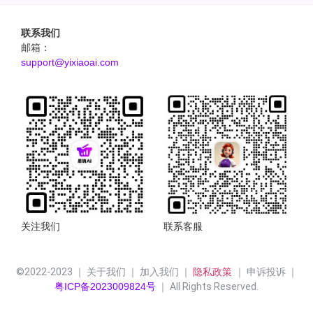
联系我们
邮箱：
support@yixiaoai.com
关注我们
联系客服
©2022-2023 ｜ 关于我们 ｜ 加入我们 ｜ 
隐私政策 
｜ 申诉投诉 ｜
粤ICP备2023009824号
 ｜ All Rights Reserved.